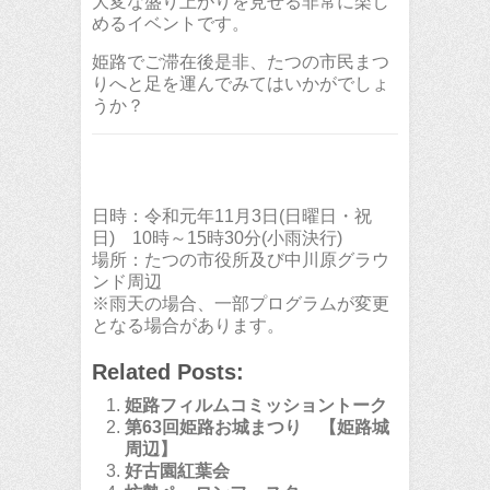
大変な盛り上がりを見せる非常に楽し
めるイベントです。
姫路でご滞在後是非、たつの市民まつ
りへと足を運んでみてはいかがでしょ
うか？
日時：令和元年11月3日(日曜日・祝
日) 10時～15時30分(小雨決行)
場所：たつの市役所及び中川原グラウ
ンド周辺
※雨天の場合、一部プログラムが変更
となる場合があります。
Related Posts:
姫路フィルムコミッショントーク
第63回姫路お城まつり 【姫路城
周辺】
好古園紅葉会