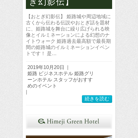
ぎ幻影伝】
【おとぎ幻影伝】 姫路城や周辺地域に
古くから伝わる伝説やおとぎ話を題材
に、姫路城を舞台に繰り広げられる映
像とイルミネーションによる幻想のナ
イトウォーク 姫路過去最高額で最長期
間の姫路城のイルミネーションイベン
トです！ 是…
2019年10月20日
|
姫路 ビジネスホテル 姫路グリ
ーンホテル スタッフがおすす
めのイベント
|
続きを読む