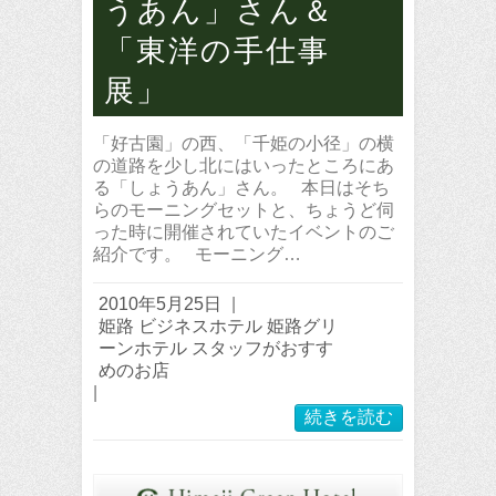
うあん」さん＆
「東洋の手仕事
展」
「好古園」の西、「千姫の小径」の横
の道路を少し北にはいったところにあ
る「しょうあん」さん。 本日はそち
らのモーニングセットと、ちょうど伺
った時に開催されていたイベントのご
紹介です。 モーニング…
2010年5月25日
|
姫路 ビジネスホテル 姫路グリ
ーンホテル スタッフがおすす
めのお店
|
続きを読む