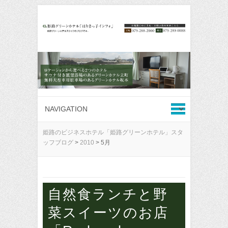
姫路のビジネスホテル「姫路グリーンホテル」スタ
ッフブログ
>
2010
>
5月
自然食ランチと野
菜スイーツのお店