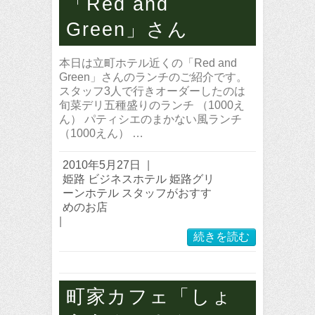
「Red and
Green」さん
本日は立町ホテル近くの「Red and
Green」さんのランチのご紹介です。
スタッフ3人で行きオーダーしたのは
旬菜デリ五種盛りのランチ （1000え
ん） パティシエのまかない風ランチ
（1000えん） …
2010年5月27日
|
姫路 ビジネスホテル 姫路グリ
ーンホテル スタッフがおすす
めのお店
|
続きを読む
町家カフェ「しょ