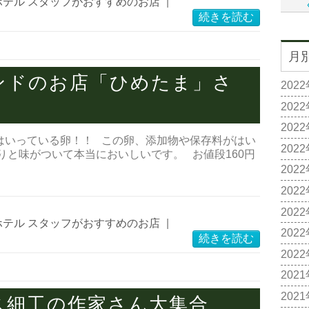
ホテル スタッフがおすすめのお店
|
続きを読む
月
ンドのお店「ひめたま」さ
202
202
202
はいっている卵！！ この卵、添加物や保存料がはい
202
りと味がついて本当においしいです。 お値段160円
202
202
202
ホテル スタッフがおすすめのお店
|
202
続きを読む
202
202
202
ス細工の作家さん大集合