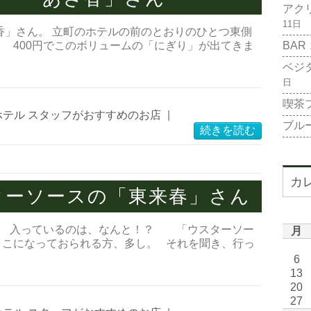
アク
11日
香」さん。 立町のホテルの前のとおりのひとつ東側
BAR
 400円でこのボリュームの「にぎり」が出てきま
ベジ
日
喫茶
ホテル スタッフがおすすめのお店
|
ブル
続きを読む
カ
スターソースの「東来春」さん
皿。 入っているのは、なんと！？ 「ウスターソー
月
りこになっておられる方、多し。 それを聞き、行っ
6
13
20
27