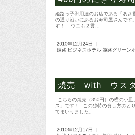
姫路っ子御用達のお店である「あさ
の通り沿いにあるお寿司屋さんです。
す！ ウニも２貫…
2010年12月24日
|
姫路 ビジネスホテル 姫路グリーン
焼売 with ウ
こちらの焼売（350円）の横の小
ス」です！ この独特の食し方のと
てまいりました。…
2010年12月17日
|