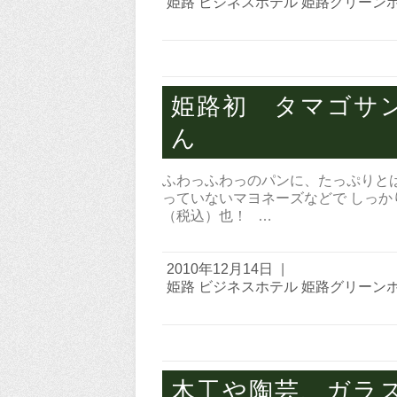
姫路 ビジネスホテル 姫路グリーン
姫路初 タマゴサ
ん
ふわっふわっのパンに、たっぷりと
っていないマヨネーズなどで しっか
（税込）也！ …
2010年12月14日
|
姫路 ビジネスホテル 姫路グリーン
木工や陶芸、ガラ