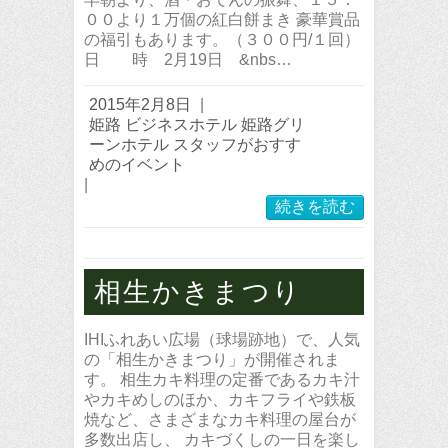
００より１万個の紅白餅まき 豪華賞品
の福引もあります。（３００円/１回）
日 時 2月19日 &nbs…
2015年2月8日
|
姫路 ビジネスホテル 姫路グリ
ーンホテル スタッフがおすす
めのイベント
|
続きを読む
相生かきまつり
IHIふれあい広場（球場跡地）で、人気
の「相生かきまつり」が開催されま
す。 相生カキ料理の定番であるカキ汁
やカキめしのほか、カキフライや鉄板
焼など、さまざまなカキ料理の屋台が
多数出店し、 カキづくしの一日を楽し