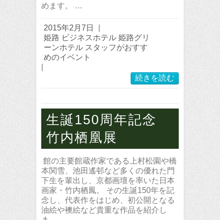
めます。 …
2015年2月7日
|
姫路 ビジネスホテル 姫路グリ
ーンホテル スタッフがおすす
めのイベント
|
続きを読む
生誕150周年記念
竹内栖凰展
館の主要館蔵作家である上村松園や橋
本関雪、池田遙邨など多くの優れた門
下生を輩出し、京都画壇を率いた日本
画家・竹内栖鳳。 その生誕150年を記
念し、代表作をはじめ、初公開となる
油絵や襖絵など貴重な作品を紹介し
ま…