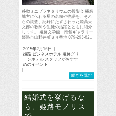
移動ミニプラネタリウムの投影会 播磨
地方に伝わる星の名前や物語を、それ
らの調査、記録にたずさわった姫高天
文部の教師や生徒の活躍とともに紹介
します。 姫路文学館 南館ギャラリー
姫路市山野井町８４番地 079-293-82…
2015年2月16日
|
姫路 ビジネスホテル 姫路グリ
ーンホテル スタッフがおすす
めのイベント
|
続きを読む
結婚式を挙げるな
ら、姫路モノリス
で