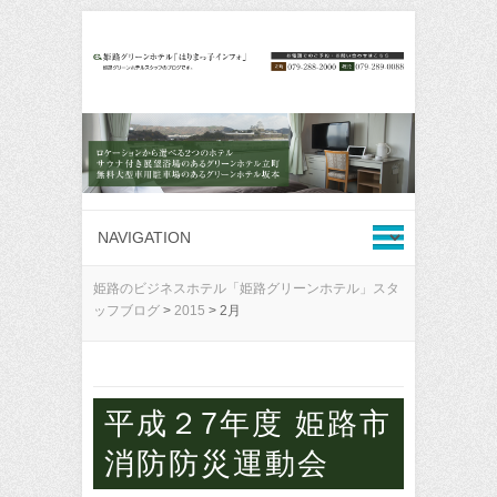
姫路のビジネスホテル「姫路グリーンホテル」スタ
ッフブログ
>
2015
>
2月
平成２7年度 姫路市
消防防災運動会