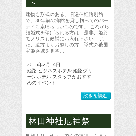
建物も形式のある、旧逓信姫路別館
で、80年前の洋館を貸し切ってのパー
ティも素晴らしいものです。 これから
結婚式を挙げられる方は、是非、姫路
モノリスも候補にお入れ下さい。 ま
た、遠方よりお越しの方、挙式の後国
宝姫路城を見学…
2015年2月14日
|
姫路 ビジネスホテル 姫路グリ
ーンホテル スタッフがおすす
めのイベント
|
続きを読む
林田神社厄神祭
早朝より、酒・おでんの振舞、１５：