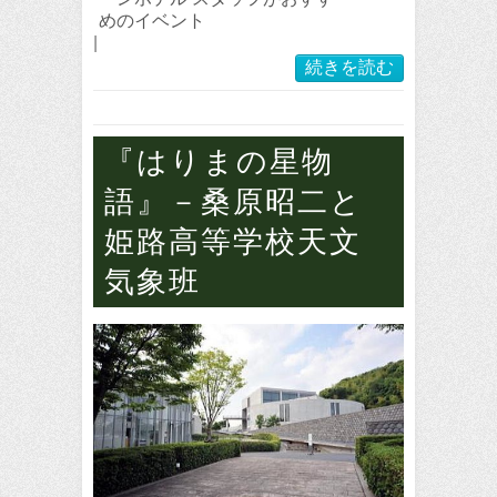
めのイベント
|
続きを読む
『はりまの星物
語』－桑原昭二と
姫路高等学校天文
気象班