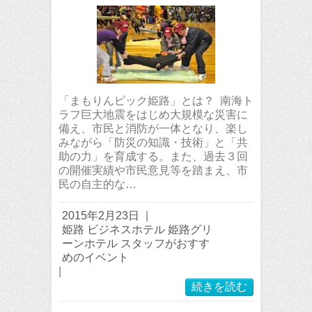
「まもりんピック姫路」とは？ 南海ト
ラフ巨大地震をはじめ大規模な災害に
備え、市民と消防が一体となり、楽し
みながら「防災の知識・技術」と「共
助の力」を育成する。また、過去３回
の開催実績や市民意見等を踏まえ、市
民の自主的な…
2015年2月23日
|
姫路 ビジネスホテル 姫路グリ
ーンホテル スタッフがおすす
めのイベント
|
続きを読む