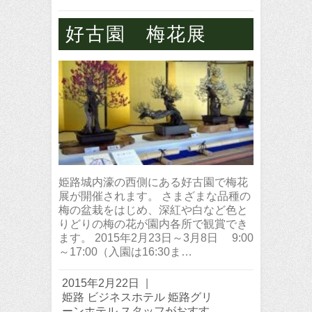
好古園 梅花展
姫路城内濠の西側にある好古園で梅花
展が開催されます。 さまざまな品種の
梅の盆栽をはじめ、深紅や白など色と
りどりの梅の花が園内各所で観賞でき
ます。 2015年2月23日～3月8日 9:00
～17:00（入園は16:30ま…
2015年2月22日
|
姫路 ビジネスホテル 姫路グリ
ーンホテル スタッフがおすす