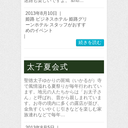
迷路も楽しいですよ。 &nb…
2013年8月10日
|
姫路 ビジネスホテル 姫路グリ
ーンホテル スタッフがおすす
めのイベント
|
続きを読む
太子夏会式
聖徳太子ゆかりの斑鳩（いかるが）寺
で風情溢れる夏祭りが毎年行われてい
ます。地元の人たちからは「お太子さ
ん」と呼ばれ、昔から親しまれていま
す。お寺の境内に多くの露店が並び、
金魚すくいやくじ引きなどを楽しむ家
族連れなどで毎年…
2013年8月5日
|