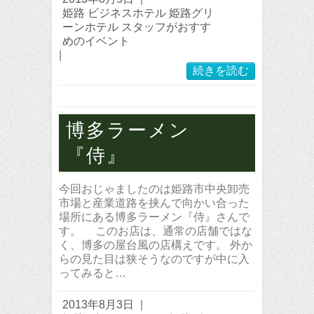
姫路 ビジネスホテル 姫路グリ
ーンホテル スタッフがおすす
めのイベント
|
続きを読む
博多ラーメン
『侍』
今回おじゃましたのは姫路市中央卸売
市場と産業道路を挟んで向かい合った
場所にある博多ラーメン『侍』さんで
す。 このお店は、通常の店舗ではな
く、博多の屋台風の店構えです。 外か
らの見た目は狭そうなのですが中に入
ってみると…
2013年8月3日
|