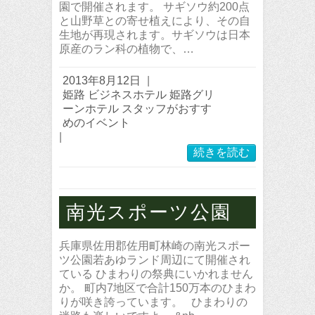
園で開催されます。 サギソウ約200点
と山野草との寄せ植えにより、その自
生地が再現されます。サギソウは日本
原産のラン科の植物で、…
2013年8月12日
|
姫路 ビジネスホテル 姫路グリ
ーンホテル スタッフがおすす
めのイベント
|
続きを読む
南光スポーツ公園
兵庫県佐用郡佐用町林崎の南光スポー
ツ公園若あゆランド周辺にて開催され
ている ひまわりの祭典にいかれません
か。 町内7地区で合計150万本のひまわ
りが咲き誇っています。 ひまわりの