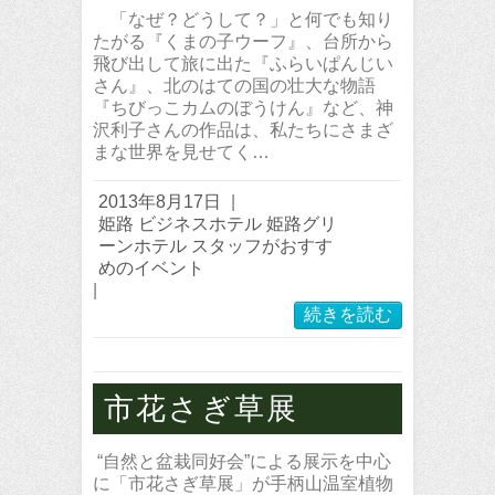
「なぜ？どうして？」と何でも知り
たがる『くまの子ウーフ』、台所から
飛び出して旅に出た『ふらいぱんじい
さん』、北のはての国の壮大な物語
『ちびっこカムのぼうけん』など、神
沢利子さんの作品は、私たちにさまざ
まな世界を見せてく…
2013年8月17日
|
姫路 ビジネスホテル 姫路グリ
ーンホテル スタッフがおすす
めのイベント
|
続きを読む
市花さぎ草展
“自然と盆栽同好会”による展示を中心
に「市花さぎ草展」が手柄山温室植物