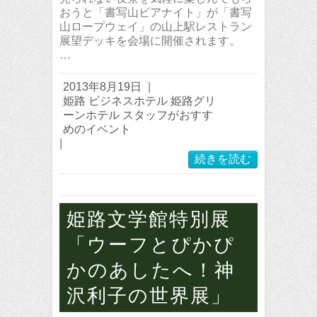
おうと「書写山ビアナイト」が「書写
山ロープウェイ」の山上駅レストラン
展望デッキを会場に開催されます。
…
2013年8月19日
|
姫路 ビジネスホテル 姫路グリ
ーンホテル スタッフがおすす
めのイベント
|
続きを読む
姫路文学館特別展
「ウーフとぴかぴ
かのあしたへ！神
沢利子の世界展」