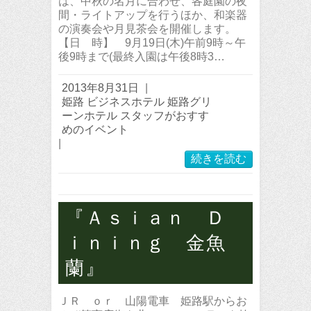
は、中秋の名月に合わせ、各庭園の夜
間・ライトアップを行うほか、和楽器
の演奏会や月見茶会を開催します。
【日 時】 9月19日(木)午前9時～午
後9時まで(最終入園は午後8時3…
2013年8月31日
|
姫路 ビジネスホテル 姫路グリ
ーンホテル スタッフがおすす
めのイベント
|
続きを読む
『Ａｓｉａｎ Ｄ
ｉｎｉｎｇ 金魚
蘭』
ＪＲ ｏｒ 山陽電車 姫路駅からお