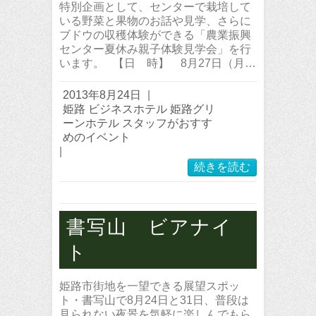
特別企画として、センターで栽培して
いる野菜と果物のお話や見学、さらに
ブドウの収穫体験ができる「農業振興
センター夏休み親子体験見学会」を行
います。 【日 時】 8月27日（月…
2013年8月24日
|
姫路 ビジネスホテル 姫路グリ
ーンホテル スタッフがおすす
めのイベント
|
続きを読む
書写山 ビアナイ
ト
姫路市街地を一望できる展望スポッ
ト・書写山で8月24日と31日、普段は
見られない夜景を気軽に楽しんでもら