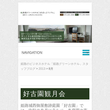
姫路のビジネスホテル「姫路グリーンホテル」スタ
ッフブログ
>
2013
>
8月
好古園観月会
姫路城西御屋敷跡庭園「好古園」で