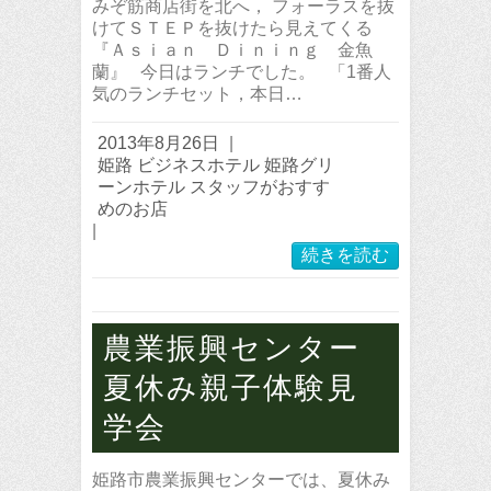
みぞ筋商店街を北へ， フォーラスを抜
けてＳＴＥＰを抜けたら見えてくる
『Ａｓｉａｎ Ｄｉｎｉｎｇ 金魚
蘭』 今日はランチでした。 「1番人
気のランチセット，本日…
2013年8月26日
|
姫路 ビジネスホテル 姫路グリ
ーンホテル スタッフがおすす
めのお店
|
続きを読む
農業振興センター
夏休み親子体験見
学会
姫路市農業振興センターでは、夏休み