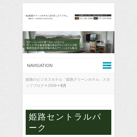
姫路のビジネスホテル「姫路グリーンホテル」スタ
ッフブログ
>
2009
>
6月
姫路セントラルパ
ーク