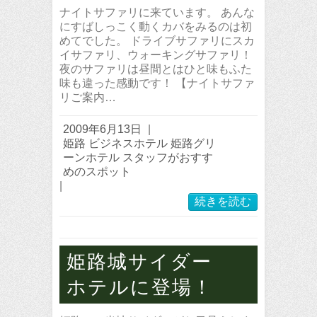
ナイトサファリに来ています。 あんな
にすばしっこく動くカバをみるのは初
めてでした。 ドライブサファリにスカ
イサファリ、ウォーキングサファリ！
夜のサファリは昼間とはひと味もふた
味も違った感動です！ 【ナイトサファ
リご案内…
2009年6月13日
|
姫路 ビジネスホテル 姫路グリ
ーンホテル スタッフがおすす
めのスポット
|
続きを読む
姫路城サイダー
ホテルに登場！