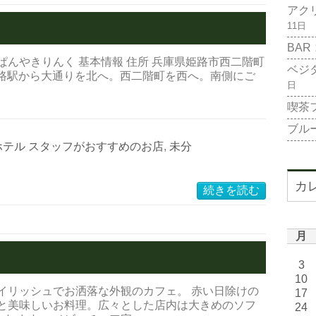
アク
11日
BAR
りてっぱんやきりんく 基本情報 住所 兵庫県姫路市西二階町
ベジ
。姫路駅から大通りを北へ。西二階町を西へ。南側にご
日
喫茶
ブル
ホテル スタッフがおすすめのお店
,
未分
カ
続きを読む
月
3
10
イリッシュでお洒落な外観のカフェ。 赤い日除けの
17
気と美味しいお料理。広々とした店内は大きめのソフ
24