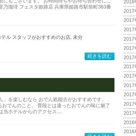
前にもございます。 お時間待ちやお待ち合わせにご
201
乃珈琲 フェスタ姫路店 兵庫県姫路市駅前町363番
201
201
201
ホテル スタッフがおすすめのお店
,
未分
201
201
続きを読む
201
201
201
201
201
ん」を楽しむなら おでん処能古がおすすめです。
201
るおでんのこと。 普段とは違ったおでんの味に魅了
古は当ホテルからのアクセス…
201
201
201