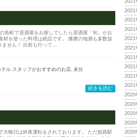
202
202
202
202
路の魚町で居酒屋をお探しでしたら居酒屋「旬」がお
202
食材を使った料理は絶品です。 播磨の地酒も多数扱
ません！ 出前も行って…
202
202
202
ホテル スタッフがおすすめのお店
,
未分
202
202
続きを読む
202
202
202
202
で大晦日は終夜運転をされております。 ただ姫路駅
202