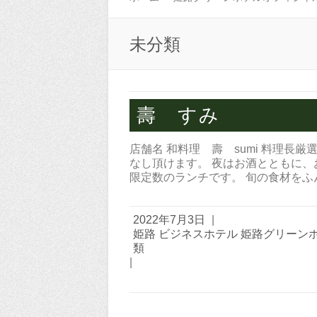
未分類
壽 すみ
店舗名 和料理 壽 sumi 料理
なし頂けます。 夜はお酒とともに、
限定数のランチです。 旬の食材をふ
2022年7月3日
|
姫路 ビジネスホテル 姫路グリーン
類
|