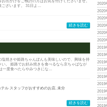
等お出かけをご検討の方はお気を付けくださいませ。
202
ございます。 31日よ…
202
202
続きを読む
202
202
202
201
201
の塩焼きや姫路ちゃんぽんも美味しいので、興味を持
201
さい。 姫路でお好み焼きを食べるなら京ちゃばなが
きは一度食べたらやみつきにな…
201
201
201
ホテル スタッフがおすすめのお店
,
未分
201
201
続きを読む
201