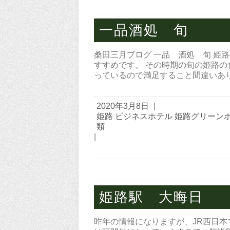
一品酒処 旬
桑田三月ブログ 一品 酒処 旬 姫
すすめです。 その時期の旬の姫路の
っているので満足すること間違いあり
2020年3月8日
|
姫路 ビジネスホテル 姫路グリーン
類
|
姫路駅 大晦日
昨年の情報になりますが、JR西日本