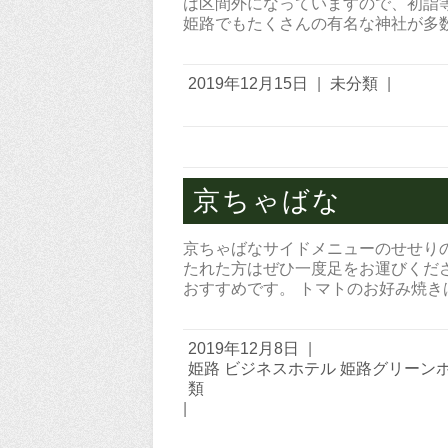
は区間外になっていますので、初詣
姫路でもたくさんの有名な神社が多数
2019年12月15日
|
未分類
|
京ちゃばな
京ちゃばなサイドメニューのせせり
たれた方はぜひ一度足をお運びくだ
おすすめです。 トマトのお好み焼
2019年12月8日
|
姫路 ビジネスホテル 姫路グリーン
類
|