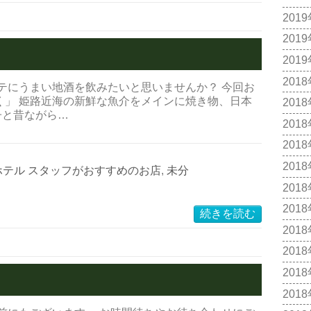
201
201
く
201
201
テにうまい地酒を飲みたいと思いませんか？ 今回お
く」 姫路近海の新鮮な魚介をメインに焼き物、日本
201
子と昔ながら…
201
201
201
ホテル スタッフがおすすめのお店
,
未分
201
201
続きを読む
201
201
201
201