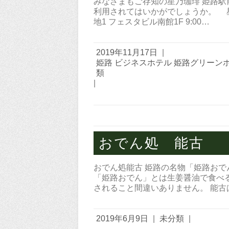
みなさまもご存知の星乃珈琲 姫路駅
利用されてはいかがでしょうか。 星
地1 フェスタビル南館1F 9:00…
2019年11月17日
|
姫路 ビジネスホテル 姫路グリーン
類
|
おでん処 能古
おでん処能古 姫路の名物「姫路おで
「姫路おでん」とは生姜醤油で食べ
されること間違いありません。 能
2019年6月9日
|
未分類
|