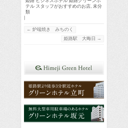
姫路 ビジネスホテル 姫路グリーンホ
テル スタッフがおすすめのお店
,
未分
類
|
←
炉端焼き みちのく
姫路駅 大晦日
→