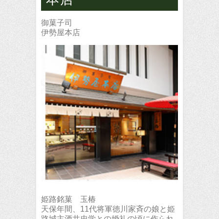
御菓子司
伊勢屋本店
姫路銘菓 玉椿
天保年間、11代将軍徳川家斉の娘と姫
路城主酒井忠学との婚礼の頃に作られ