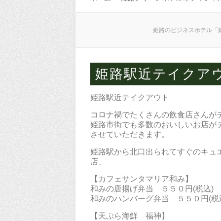
姫路のビジネスホテル「
姫路駅近テイクア
姫路駅近テイクアウト
コロナ禍でたくさんの飲食店さんが
姫路市街でも多数のおいしいお店が
させていただきます。
姫路駅から北口出られてすぐのキュ
店、
【カフェサンタマリア和み】
和みの唐揚げ弁当 ５５０円(税込)
和みのハンバーグ弁当 ５５０円(税
【天ぷら海鮮 福神】