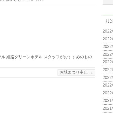
月
202
202
202
202
テル 姫路グリーンホテル スタッフがおすすめのもの
202
202
お城まつり中止
→
202
202
202
202
202