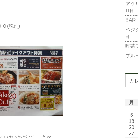
アク
11日
BAR
０(税別)
ベジ
日
喫茶
ブル
カ
月
6
13
20
27
みてはいかがでしょうか。