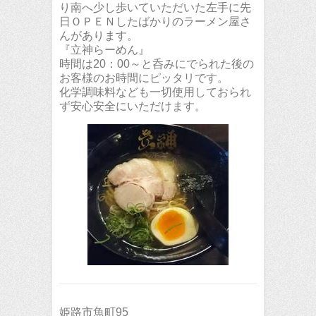
り南へ少し歩いていただいた左手に先
日ＯＰＥＮしたばかりのラーメン屋さ
んがあります。
『立神らーめん』
時間は20：00～と呑みにでられた後の
お客様のお時間にピッタリです。
化学調味料なども一切使用しておられ
ず安心安全にいただけます。
姫路市魚町95