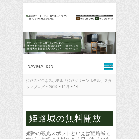
姫路のビジネスホテル「姫路グリーンホテル」スタ
ッフブログ
>
2019
>
11月
>
24
姫路城の無料開放
姫路の観光スポットといえば姫路城で