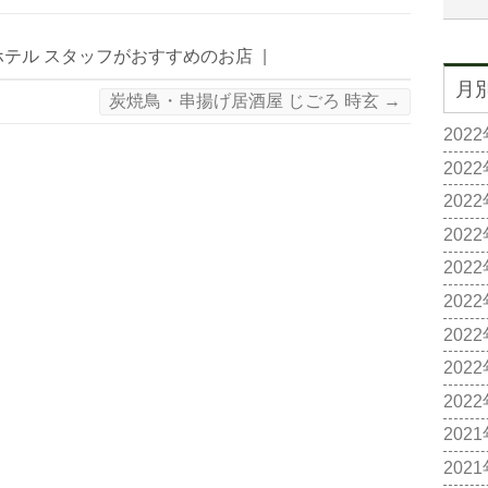
ホテル スタッフがおすすめのお店
|
月
炭焼鳥・串揚げ居酒屋 じごろ 時玄
→
202
202
202
202
202
202
202
202
202
202
202