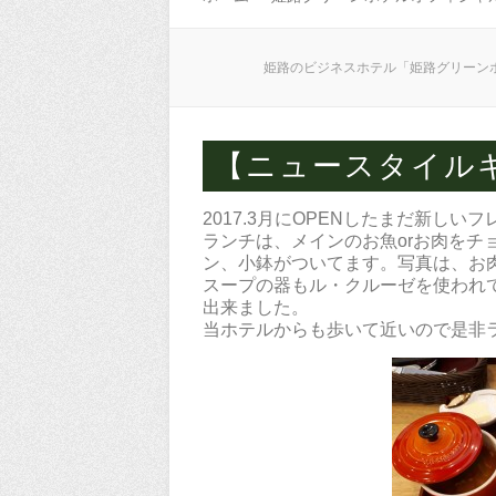
姫路のビジネスホテル「姫路グリーン
【ニュースタイル
2017.3月にOPENしたまだ新しい
ランチは、メインのお魚orお肉をチ
ン、小鉢がついてます。写真は、お
スープの器もル・クルーゼを使われ
出来ました。
当ホテルからも歩いて近いので是非