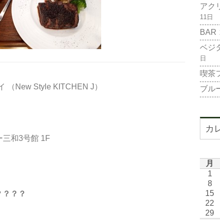
アク
11日
BAR
ベジ
日
喫茶
w Style KITCHEN J）
ブル
カ
三和3号館 1F
月
1
8
15
？？？？
22
29