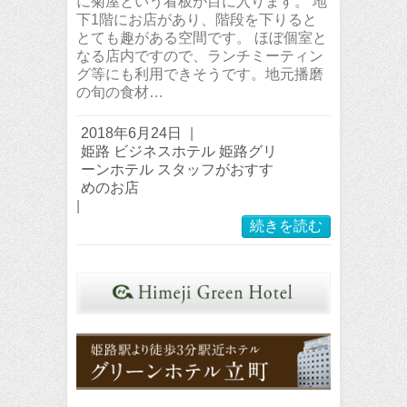
に菊屋という看板が目に入ります。 地
下1階にお店があり、階段を下りると
とても趣がある空間です。 ほぼ個室と
なる店内ですので、ランチミーティン
グ等にも利用できそうです。地元播磨
の旬の食材…
2018年6月24日
|
姫路 ビジネスホテル 姫路グリ
ーンホテル スタッフがおすす
めのお店
|
続きを読む