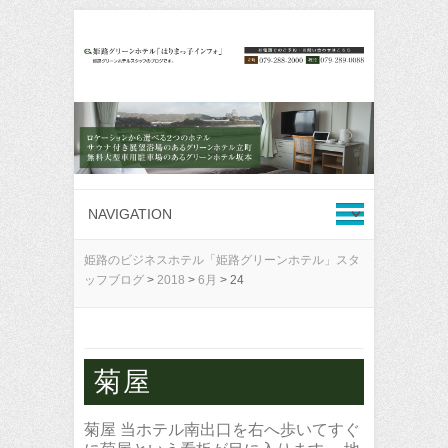
姫路のビジネスホテル「姫路グリーンホテル」スタ
ッフブログ
>
2018
>
6月
>
24
菊屋
菊屋 当ホテル南出口を右へ歩いてすぐ