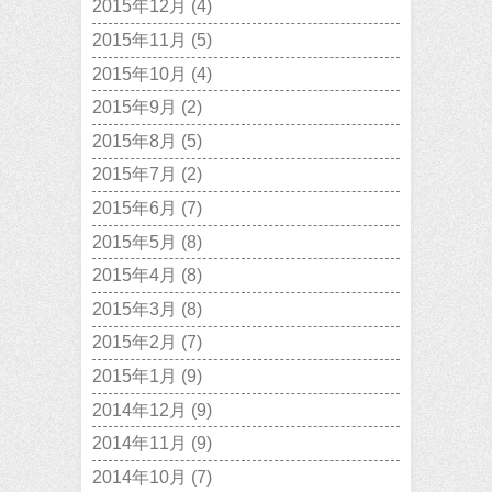
2015年12月
(4)
2015年11月
(5)
2015年10月
(4)
2015年9月
(2)
2015年8月
(5)
2015年7月
(2)
2015年6月
(7)
2015年5月
(8)
2015年4月
(8)
2015年3月
(8)
2015年2月
(7)
2015年1月
(9)
2014年12月
(9)
2014年11月
(9)
2014年10月
(7)