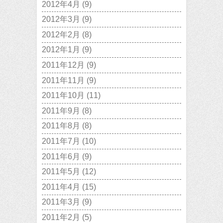
2012年4月
(9)
2012年3月
(9)
2012年2月
(8)
2012年1月
(9)
2011年12月
(9)
2011年11月
(9)
2011年10月
(11)
2011年9月
(8)
2011年8月
(8)
2011年7月
(10)
2011年6月
(9)
2011年5月
(12)
2011年4月
(15)
2011年3月
(9)
2011年2月
(5)