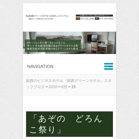
姫路のビジネスホテル「姫路グリーンホテル」スタ
ッフブログ
>
2016
>
8月
>
15
「あぞの どろん
こ祭り」