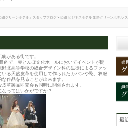
姫路グリーンホテル」スタッフブログ
>
姫路 ビジネスホテル 姫路グリーンホテル 
伝統がある街です。
る目的で、赤とんぼ文化ホールにおいてイベントが開
龍野北高等学校の総合デザイン科の生徒によるファッ
ている天然皮革を使用して作られたカバンや靴、衣服
的な作品を見ることが出来ます。
な皮革製品即売会も同時に開催されます。
になってはいかがですか？
最