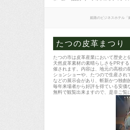
姫路のビジネスホテル「
たつの皮革まつり
たつの市は皮革産業において歴史と
天然皮革素材の素晴らしさをPRす
催されます。内容は、地元の高校の
ションショーや、たつので生産され
などの展示会があり、斬新かつ独創
毎年来場者から好評を得ている安価
無料で観覧出来ますので、是非ご覧