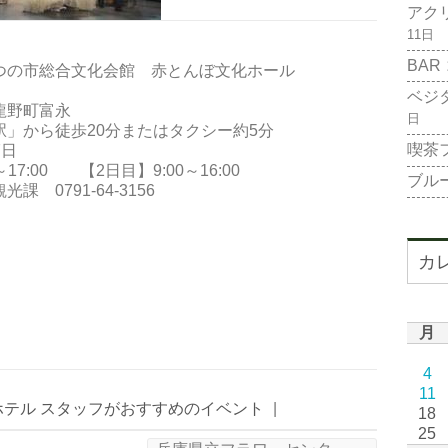
アク
11日
BAR
の市総合文化会館 赤とんぼ文化ホール
ベジ
町富永
日
」から徒歩20分またはタクシー約5分
喫茶
7日
 【2日目】9:00～16:00
ブル
0791-64-3156
カ
月
4
11
ホテル スタッフがおすすめのイベント
|
18
25