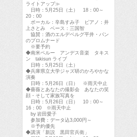
ライトアップ≫
日時：5月25日（土） 18：00～
20：00
ボーカル：辛島すみ子 ピアノ：井
上さとみ ベース：三国智
協賛：酒のエルデベルグ平井・パン
のプロムナード
※要予約
◆南米ペルー アンデス音楽 タキス
ン takisun ライブ
日時：5月25日（土）
◆兵庫県立大学ジャズ研のかろやかな
演奏
日時：5月26日（日） ※雨天中止
◆薔薇とあなたの撮影会 あなたの笑
顔・そして家族写真を
日時：5月26日（日） 10：00～
16：00 ※雨天中止
by 岩田愛子
参加費：データ込3,000円～
※予約優先
◆講演「新説 黒田官兵衛」