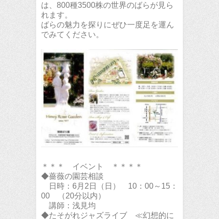
は、800種3500株の世界のばらが見ら
れます。
ばらの魅力を探りにぜひ一度足を運ん
でみてください。
＊＊＊ イベント ＊＊＊＊
◆薔薇の園芸相談
日時：6月2日（日） 10：00～15：
00 （20分以内）
講師：浅見均
◆たそがれジャズライブ ≪幻想的に