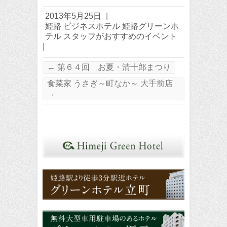
2013年5月25日
|
姫路 ビジネスホテル 姫路グリーンホ
テル スタッフがおすすめのイベント
|
←
第６４回 お夏・清十郎まつり
食菜家 うさぎ～町なか～ 大手前店
→