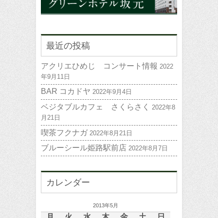
最近の投稿
アクリエひめじ コンサート情報
2022
年9月11日
BAR コカドヤ
2022年9月4日
ベジタブルカフェ さくらさく
2022年8
月21日
喫茶フクナガ
2022年8月21日
ブルーシール姫路駅前店
2022年8月7日
カレンダー
2013年5月
月
火
水
木
金
土
日