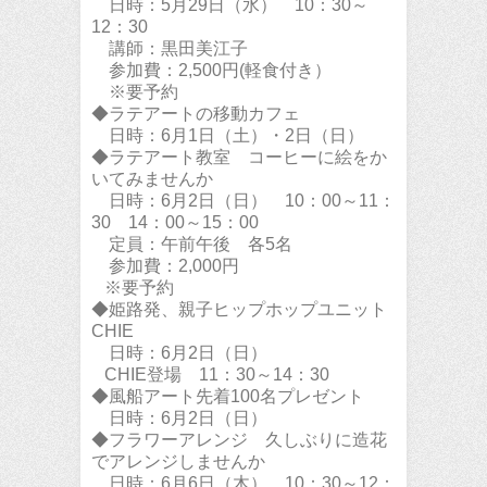
日時：5月29日（水） 10：30～
12：30
講師：黒田美江子
参加費：2,500円(軽食付き）
※要予約
◆ラテアートの移動カフェ
日時：6月1日（土）・2日（日）
◆ラテアート教室 コーヒーに絵をか
いてみませんか
日時：6月2日（日） 10：00～11：
30 14：00～15：00
定員：午前午後 各5名
参加費：2,000円
※要予約
◆姫路発、親子ヒップホップユニット
CHIE
日時：6月2日（日）
CHIE登場 11：30～14：30
◆風船アート先着100名プレゼント
日時：6月2日（日）
◆フラワーアレンジ 久しぶりに造花
でアレンジしませんか
日時：6月6日（木） 10：30～12：