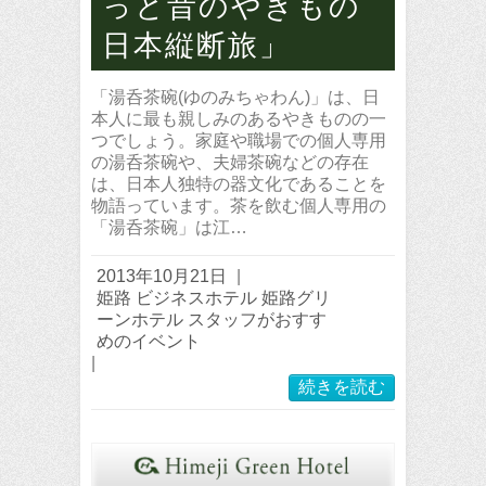
っと昔のやきもの
日本縦断旅」
「湯呑茶碗(ゆのみちゃわん)」は、日
本人に最も親しみのあるやきものの一
つでしょう。家庭や職場での個人専用
の湯呑茶碗や、夫婦茶碗などの存在
は、日本人独特の器文化であることを
物語っています。茶を飲む個人専用の
「湯呑茶碗」は江…
2013年10月21日
|
姫路 ビジネスホテル 姫路グリ
ーンホテル スタッフがおすす
めのイベント
|
続きを読む