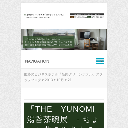
姫路のビジネスホテル「姫路グリーンホテル」スタ
ッフブログ
>
2013
>
10月
>
21
「THE YUNOMI
湯呑茶碗展 - ちょ