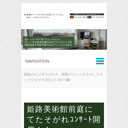
姫路のビジネスホテル「姫路グリーンホテル」スタ
ッフブログ
>
2011
>
7月
>
30
姫路美術館前庭に
てたそがれｺﾝｻｰﾄ開