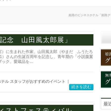
姫路のビジネスホテル「姫路グ
年記念 山田風太郎展」
宮）に生まれた作家、山田風太郎（やまだ ふうたろ
2001）さんの生誕百周年を記念し、青年期の「小説腹案
ブック、愛蔵品を…
ホテル スタッフがおすすめのイベント
|
続きを読む
最
ーティストフェスティバル