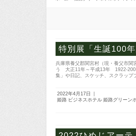
特別展「生誕100
兵庫県養父郡関宮村（現・養父市関
う 大正11年～平成13年 1922-
集」や日記、スケッチ、スクラップ
2022年4月17日
|
姫路 ビジネスホテル 姫路グリーン
2022​ひめじア