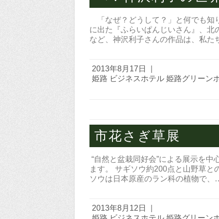
「なぜ？どうして？」と何でも知り
に出た『ふらいぱんじいさん』、北
など、神沢利子さんの作品は、私た
2013年8月17日
|
姫路 ビジネスホテル 姫路グリーン
市花さぎ草展
“自然と盆栽同好会”による展示を中
ます。 サギソウ約200点と山野草
ソウは日本原産のラン科の植物で、
2013年8月12日
|
姫路 ビジネスホテル 姫路グリーン