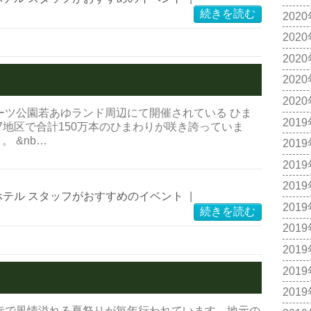
続きを読む
202
202
202
202
202
ーツ公園若あゆランド周辺にて開催されている ひま
201
7地区で合計150万本のひまわりが咲き誇っていま
 &nb…
201
201
201
ホテル スタッフがおすすめのイベント
|
201
続きを読む
201
201
201
201
寺で風情溢れる夏祭りが毎年行われています。地元の