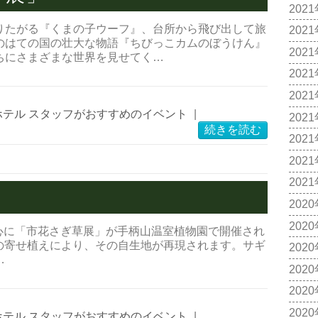
202
たがる『くまの子ウーフ』、台所から飛び出して旅
202
のはての国の壮大な物語『ちびっこカムのぼうけん』
202
ちにさまざまな世界を見せてく…
202
202
ホテル スタッフがおすすめのイベント
|
202
続きを読む
202
202
202
202
202
心に「市花さぎ草展」が手柄山温室植物園で開催され
との寄せ植えにより、その自生地が再現されます。サギ
202
…
202
202
202
ホテル スタッフがおすすめのイベント
|