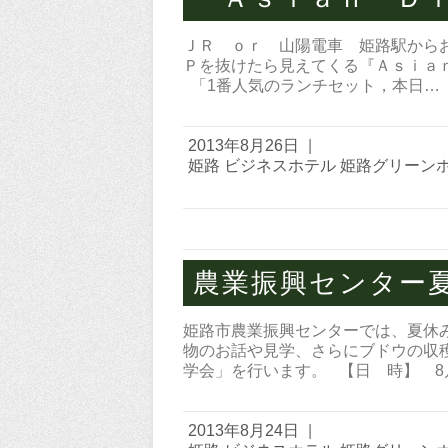
ＪＲ ｏｒ 山陽電車 姫路駅から
Ｐを抜けたら見えてくる『Ａｓｉａ
「1番人気のランチセット，本日…
2013年8月26日
|
姫路 ビジネスホテル 姫路グリーン
農業振興センター
姫路市農業振興センターでは、夏休
物のお話や見学、さらにブドウの収
学会」を行います。 【日 時】 8
2013年8月24日
|