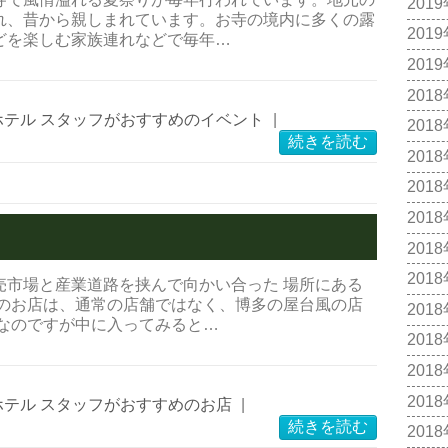
201
れ、昔から親しまれています。お寺の境内に多くの露
201
どを楽しむ家族連れなどで毎年…
201
201
ホテル スタッフがおすすめのイベント
|
201
続きを読む
201
201
201
』
201
201
売市場と産業道路を挟んで向かい合った 場所にある
のお店は、通常の店舗ではなく、博多の屋台風の店
201
うなのですが中に入ってみると…
201
201
201
ホテル スタッフがおすすめのお店
|
続きを読む
201