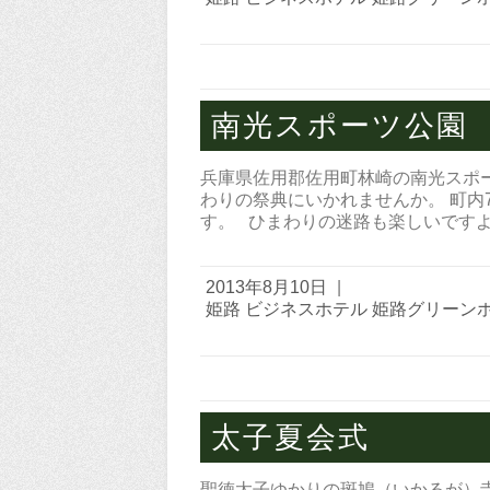
南光スポーツ公園
兵庫県佐用郡佐用町林崎の南光スポ
わりの祭典にいかれませんか。 町内
す。 ひまわりの迷路も楽しいですよ。
2013年8月10日
|
姫路 ビジネスホテル 姫路グリーン
太子夏会式
聖徳太子ゆかりの斑鳩（いかるが）