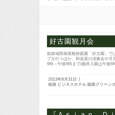
好古園観月会
姫路城西御屋敷跡庭園「好古園」で
プを行うほか、和楽器の演奏会や月見
9時～午後9時まで(最終入園は午後8
2013年8月31日
|
姫路 ビジネスホテル 姫路グリーン
『Ａｓｉａｎ Ｄ