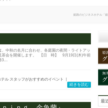
姫路のビジネスホテル「姫
は、中秋の名月に合わせ、各庭園の夜間・ライトアッ
茶会を開催します。 【日 時】 9月19日(木)午前
時3…
ホテル スタッフがおすすめのイベント
|
続きを読む
最
ｉｎｉｎｇ 金魚蘭』