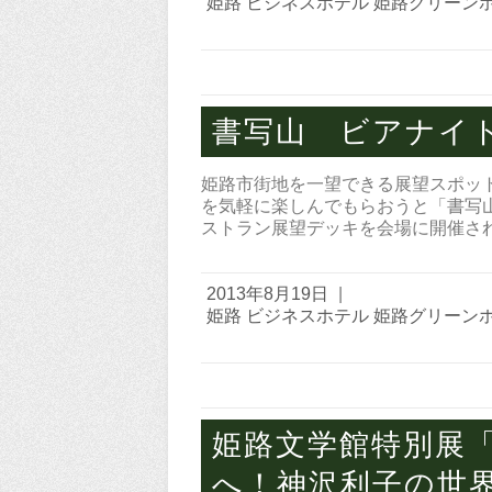
姫路 ビジネスホテル 姫路グリーン
書写山 ビアナイ
姫路市街地を一望できる展望スポット
を気軽に楽しんでもらおうと「書写
ストラン展望デッキを会場に開催さ
2013年8月19日
|
姫路 ビジネスホテル 姫路グリーン
姫路文学館特別展
へ！神沢利子の世