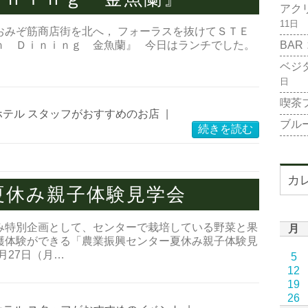
アク
11日
おみぞ筋商店街を北へ， フォーラスを抜けてＳＴＥ
BAR
ｎ Ｄｉｎｉｎｇ 金魚蘭』 今日はランチでした。
ベジ
日
喫茶
ホテル スタッフがおすすめのお店
|
ブル
続きを読む
カ
夏休み親子体験見学会
み特別企画として、センターで栽培している野菜と果
月
穫体験ができる「農業振興センター夏休み親子体験見
月27日（月…
5
12
19
26