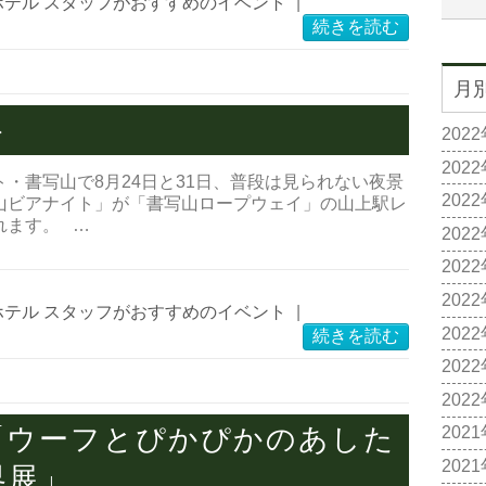
ホテル スタッフがおすすめのイベント
|
続きを読む
月
ト
202
202
・書写山で8月24日と31日、普段は見られない夜景
202
山ビアナイト」が「書写山ロープウェイ」の山上駅レ
れます。 …
202
202
202
ホテル スタッフがおすすめのイベント
|
202
続きを読む
202
202
「ウーフとぴかぴかのあした
202
202
界展」