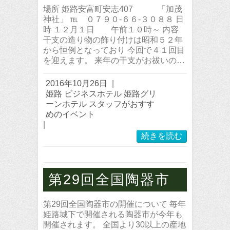
場所 姫路安富町安志407 「加茂
神社」 ℡ ０７９０-６６-３０８８ 日
時 １２月１日 午前１０時～ 内容
干支の造り物の飾り付けは昭和５２年
から恒例となっており 今回で４１回目
を迎えます。 来年の干支がお祓いの…
2016年10月26日
|
姫路 ビジネスホテル 姫路グリ
ーンホテル スタッフがおすす
めのイベント
|
続きを読む
第29回全国陶器市
第29回全国陶器市の開催について 毎年
姫路城下で開催される陶器市が今年も
開催されます。 全国より30以上の産地