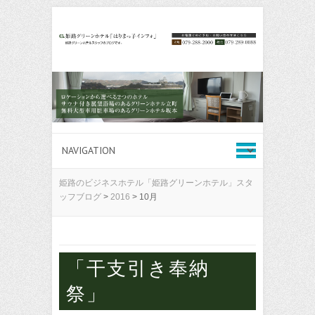
姫路のビジネスホテル「姫路グリーンホテル」スタ
ッフブログ
>
2016
>
10月
「干支引き奉納
祭」