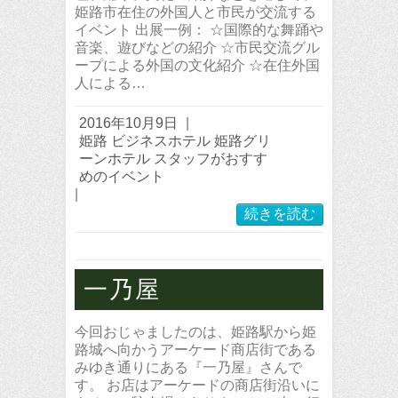
姫路市在住の外国人と市民が交流する
イベント 出展一例： ☆国際的な舞踊や
音楽、遊びなどの紹介 ☆市民交流グル
ープによる外国の文化紹介 ☆在住外国
人による…
2016年10月9日
|
姫路 ビジネスホテル 姫路グリ
ーンホテル スタッフがおすす
めのイベント
|
続きを読む
一乃屋
今回おじゃましたのは、姫路駅から姫
路城へ向かうアーケード商店街である
みゆき通りにある『一乃屋』さんで
す。 お店はアーケードの商店街沿いに