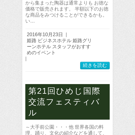
から集まった陶器は通常よりも お徳な
価格で販売されます。 半額以下のお徳
な商品をみつけることができるかも。
い…
2016年10月23日
|
姫路 ビジネスホテル 姫路グリ
ーンホテル スタッフがおすす
めのイベント
|
続きを読む
第21回ひめじ国際
交流フェスティバ
ル
～大手前公園・・・他 世界各国の料
理、踊り、文化の紹介などを通して、