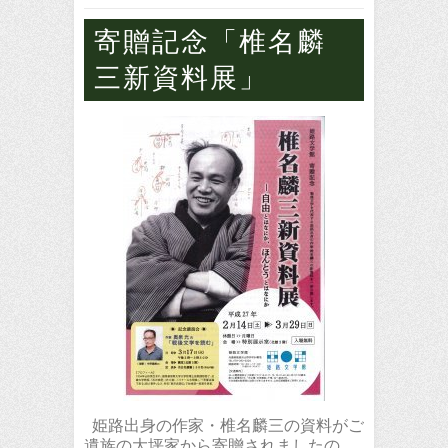
寄贈記念「椎名麟
三新資料展」
姫路出身の作家・椎名麟三の資料がご
遺族の大坪家から寄贈されましたの