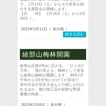
で、 2月14日（土）からその全容を紹
介する展覧会を開催します。
【日 時】 2月14日（土）から3月
29日（…
2015年3月11日
|
未分類
|
続きを読む
綾部山梅林開園
綾部山丘陵24haに広がる、「ひとめ2
万本」「海の見える」梅林として有名
な綾部山梅林が開園します。 例年2月
中旬から3月中旬にかけてが見頃で、
俳句大会や写生大会などの催しが行わ
れるほか、梅の加工品や新鮮な野菜、
播磨の特産…
2015年3月6日
|
未分類
|