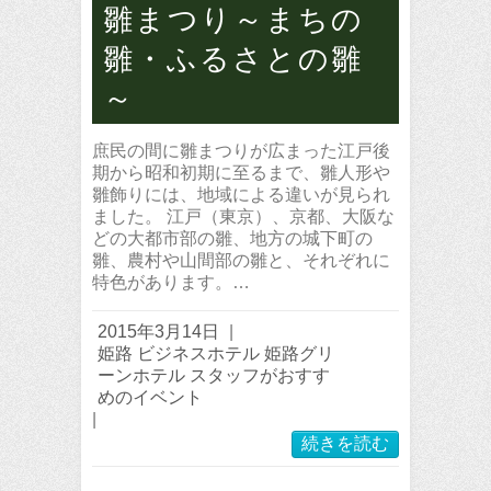
雛まつり～まちの
雛・ふるさとの雛
～
庶民の間に雛まつりが広まった江戸後
期から昭和初期に至るまで、雛人形や
雛飾りには、地域による違いが見られ
ました。 江戸（東京）、京都、大阪な
どの大都市部の雛、地方の城下町の
雛、農村や山間部の雛と、それぞれに
特色があります。…
2015年3月14日
|
姫路 ビジネスホテル 姫路グリ
ーンホテル スタッフがおすす
めのイベント
|
続きを読む