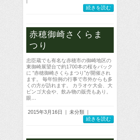
|
続きを読む
赤穂御崎さくらま
つり
忠臣蔵でも有名な赤穂市の御崎地区の
東御崎展望台で約1700本の桜をバック
に “赤穂御崎さくらまつり”が開催され
ます。 毎年恒例の行事で市外からも多
くの方が訪れます。 カラオケ大会、大
ビンゴ大会や、飲み物の販売もあり。
眼…
2015年3月16日
|
未分類
|
続きを読む