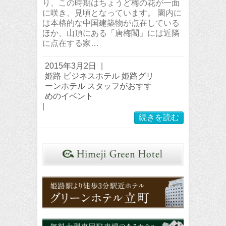
り、この時期はちょうど梅の花が一面
に咲き、見頃となっています。 園内に
は本格的な中国建築物が点在している
ほか、山頂にある「唐梅閣」には近隣
に点在する家…
2015年3月2日
|
姫路 ビジネスホテル 姫路グリ
ーンホテル スタッフがおすす
めのイベント
|
続きを読む