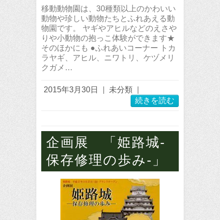
移動動物園は、30種類以上のかわいい
動物や珍しい動物たちとふれあえる動
物園です。 ヤギやアヒルなどのえさや
りや小動物の抱っこ体験ができます★
そのほかにも ●ふれあいコーナー トカ
ラヤギ、アヒル、ニワトリ、ケヅメリ
クガメ…
2015年3月30日
|
未分類
|
続きを読む
企画展 「姫路城-
保存修理の歩み-」