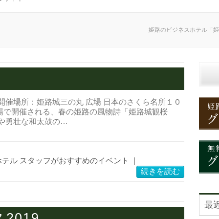
姫路のビジネスホテル「姫
6日 開催場所：姫路城三の丸 広場 日本のさくら名所１０
場で開催される、春の姫路の風物詩「姫路城観桜
や勇壮な和太鼓の…
ホテル スタッフがおすすめのイベント
|
続きを読む
最
2019