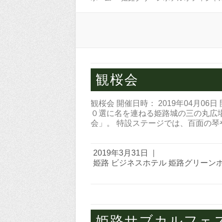
観桜会
観桜会 開催日時： 2019年04月0
０選に名を連ねる姫路城の三の丸広
会」。 特設ステージでは、百面の琴
2019年3月31日
|
姫路 ビジネスホテル 姫路グリーン
姫路サブカルフェス