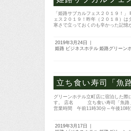
「姫路サブカルフェス２０１９！」
ェス２０１９！昨年（２０１８）は
寒さで立っておくのも辛かった記憶
2019年3月24日
|
姫路 ビジネスホテル 姫路グリーン
立ち食い寿司「魚
グリーンホテル立町店に宿泊した際
す。 店名 立ち食い寿司「魚路
営業時間 午前11時30分～午後10
2019年3月17日
|