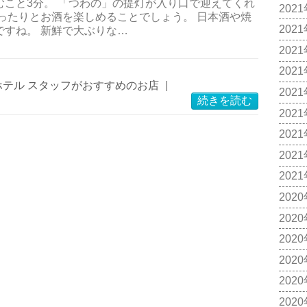
こと3分。 「つわの」の提灯が入り口で迎えてくれ
202
ったりとお酒を楽しめることでしょう。 日本酒や焼
202
すね。 新鮮で大ぶりな…
202
202
ホテル スタッフがおすすめのお店
|
202
続きを読む
202
202
202
202
202
202
202
202
202
202