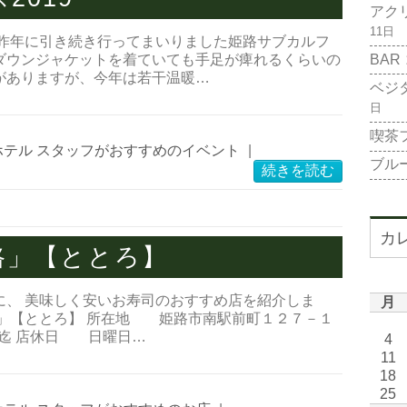
アク
11日
 昨年に引き続き行ってまいりました姫路サブカルフ
BAR
ダウンジャケットを着ていても手足が痺れるくらいの
がありますが、今年は若干温暖…
ベジ
日
喫茶
ホテル スタッフがおすすめのイベント
|
ブル
続きを読む
カ
路」【ととろ】
に、 美味しく安いお寿司のおすすめ店を紹介しま
月
」【ととろ】 所在地 姫路市南駅前町１２７－１
時迄 店休日 日曜日…
4
11
18
25