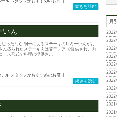
ホテル スタッフがおすすめのお店
|
続きを読む
月
ーいん
202
202
と思ったなら 網干にあるステーキの店ろーいんがお
202
さん盛られたステーキ肉は若干レア で提供され、肉
 コース形式で料理は提供さ…
202
202
202
ホテル スタッフがおすすめのお店
|
202
続きを読む
202
202
野
202
202