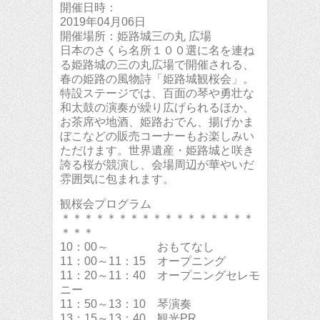
開催日時：
2019年04月06日
開催場所：姫路城三の丸 広場
日本のさくら名所１００選に名を連ね
る姫路城の三の丸広場で開催される、
春の姫路の風物詩「姫路城観桜会」。
特設ステージでは、百面の琴や勇壮な
和太鼓の演奏が繰り広げられるほか、
お茶席や地酒、姫路おでん、揚げかま
ぼこなどの販売コーナーもお楽しみい
ただけます。世界遺産・姫路城と咲き
誇る桜が競演し、会場周辺が華やいだ
雰囲気に包まれます。
観桜会プログラム
＊＊＊＊＊＊＊＊＊＊＊＊＊＊＊＊＊
＊＊＊
10：00～ おもてなし
11：00～11：15 オープニング
11：20～11：40 オープニングセレモ
ニー
11：50～13：10 琴演奏
13：15～13：40 観光PR