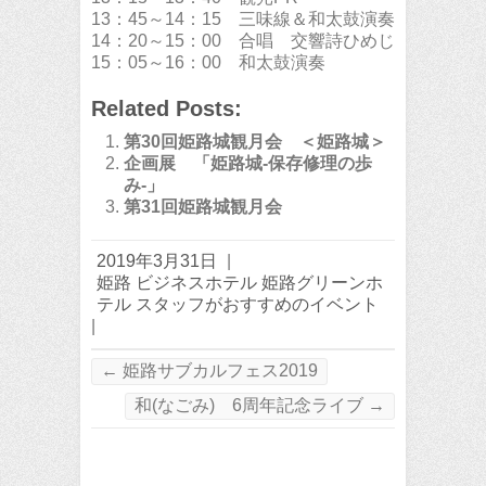
13：45～14：15 三味線＆和太鼓演奏
14：20～15：00 合唱 交響詩ひめじ
15：05～16：00 和太鼓演奏
Related Posts:
第30回姫路城観月会 ＜姫路城＞
企画展 「姫路城-保存修理の歩
み-」
第31回姫路城観月会
2019年3月31日
|
姫路 ビジネスホテル 姫路グリーンホ
テル スタッフがおすすめのイベント
|
←
姫路サブカルフェス2019
和(なごみ) 6周年記念ライブ
→