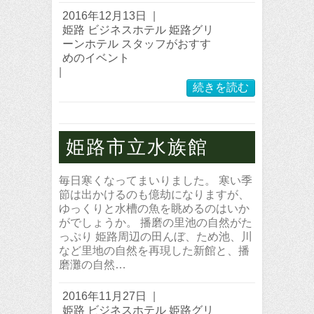
2016年12月13日
|
姫路 ビジネスホテル 姫路グリ
ーンホテル スタッフがおすす
めのイベント
|
続きを読む
姫路市立水族館
毎日寒くなってまいりました。 寒い季
節は出かけるのも億劫になりますが、
ゆっくりと水槽の魚を眺めるのはいか
がでしょうか。 播磨の里池の自然がた
っぷり 姫路周辺の田んぼ、ため池、川
など里地の自然を再現した新館と、播
磨灘の自然…
2016年11月27日
|
姫路 ビジネスホテル 姫路グリ