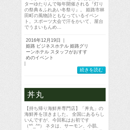
ターゆたりんで毎年開催される『灯り
の祭典＆ふれあい冬祭り』。 姫路市林
田町の風物詩ともなっているイベン
ト。スポーツ大会で汗をかいて、屋台
でうまいもんめ…
2016年12月19日
|
姫路 ビジネスホテル 姫路グリ
ーンホテル スタッフがおすす
めのイベント
|
続きを読む
丼丸
【持ち帰り海鮮丼専門店】「丼丸」の
海鮮丼を頂きました。 全国にあるらし
いんですが、今回私はお初です
（*^_^*） ネタは、サーモン、小肌、