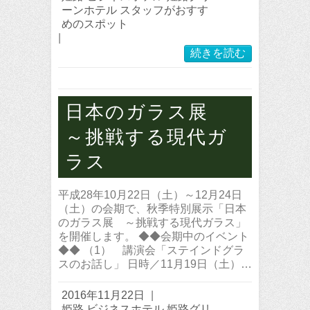
ーンホテル スタッフがおすす
めのスポット
|
続きを読む
日本のガラス展
～挑戦する現代ガ
ラス
平成28年10月22日（土）～12月24日
（土）の会期で、秋季特別展示「日本
のガラス展 ～挑戦する現代ガラス」
を開催します。 ◆◆会期中のイベント
◆◆ （1） 講演会「ステインドグラ
スのお話し」 日時／11月19日（土）…
2016年11月22日
|
姫路 ビジネスホテル 姫路グリ