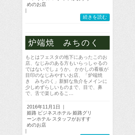
めのお店
|
続きを読む
炉端焼 みちのく
もとはフェスタの地下にあったこのお
店、なじみのある方もいらっしゃるの
ではないでしょうか。 かかしの看板が
目印のなじみやすいお店、「炉端焼
き みちのく」新鮮な魚介をメインに
少しめずらしいものまで、目で、鼻
で、舌で楽しめるこ…
2016年11月1日
|
姫路 ビジネスホテル 姫路グリ
ーンホテル スタッフがおすす
めのお店
|