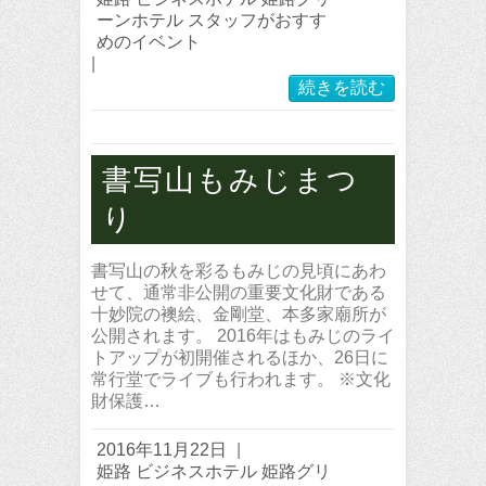
ーンホテル スタッフがおすす
めのイベント
|
続きを読む
書写山もみじまつ
り
書写山の秋を彩るもみじの見頃にあわ
せて、通常非公開の重要文化財である
十妙院の襖絵、金剛堂、本多家廟所が
公開されます。 2016年はもみじのライ
トアップが初開催されるほか、26日に
常行堂でライブも行われます。 ※文化
財保護…
2016年11月22日
|
姫路 ビジネスホテル 姫路グリ