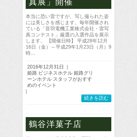
真展」開催
本当に恐い雷ですが、写し撮られた姿
には美しさを感じます。毎年開催され
ている「音羽電機工業株式会社・雷写
真コンテスト」厳選の入選作品を展示
します。 【開催日時】 平成28年12月
16日（金）～平成29年1月23日（月）9
時…
2016年12月31日
|
姫路 ビジネスホテル 姫路グリ
ーンホテル スタッフがおすす
めのイベント
|
続きを読む
鶴谷洋菓子店