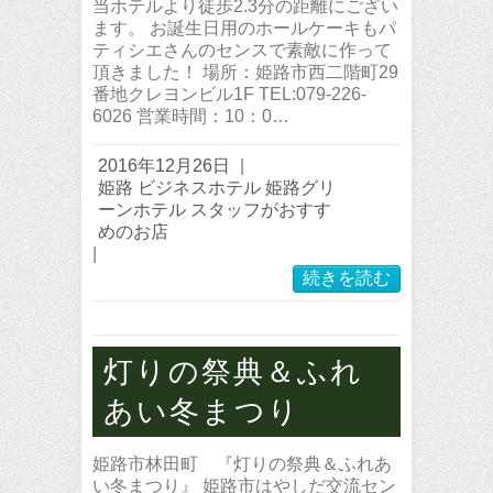
当ホテルより徒歩2.3分の距離にござい
ます。 お誕生日用のホールケーキもパ
ティシエさんのセンスで素敵に作って
頂きました！ 場所：姫路市西二階町29
番地クレヨンビル1F TEL:079-226-
6026 営業時間：10：0…
2016年12月26日
|
姫路 ビジネスホテル 姫路グリ
ーンホテル スタッフがおすす
めのお店
|
続きを読む
灯りの祭典＆ふれ
あい冬まつり
姫路市林田町 『灯りの祭典＆ふれあ
い冬まつり』 姫路市はやしだ交流セン