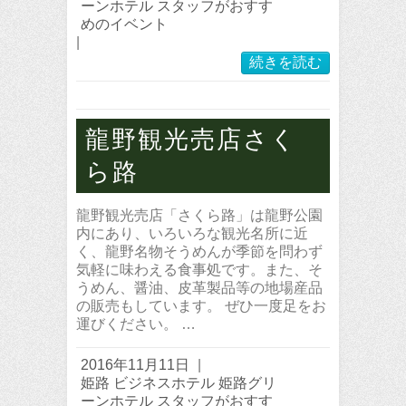
ーンホテル スタッフがおすす
めのイベント
|
続きを読む
龍野観光売店さく
ら路
龍野観光売店「さくら路」は龍野公園
内にあり、いろいろな観光名所に近
く、龍野名物そうめんが季節を問わず
気軽に味わえる食事処です。また、そ
うめん、醤油、皮革製品等の地場産品
の販売もしています。 ぜひ一度足をお
運びください。 …
2016年11月11日
|
姫路 ビジネスホテル 姫路グリ
ーンホテル スタッフがおすす