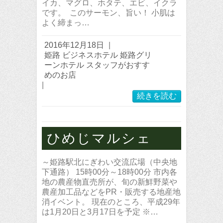
イカ、マグロ、ホタテ、エビ、イクラ
です。 このサーモン、旨い！ 小肌は
よく締まっ…
2016年12月18日
|
姫路 ビジネスホテル 姫路グリ
ーンホテル スタッフがおすす
めのお店
|
続きを読む
ひめじマルシェ
～姫路駅北にぎわい交流広場（中央地
下通路） 15時00分～18時00分 市内各
地の農産物直売所が、旬の新鮮野菜や
農産加工品などをPR・販売する地産地
消イベント。 現在のところ、平成29年
は1月20日と3月17日を予定 ※…