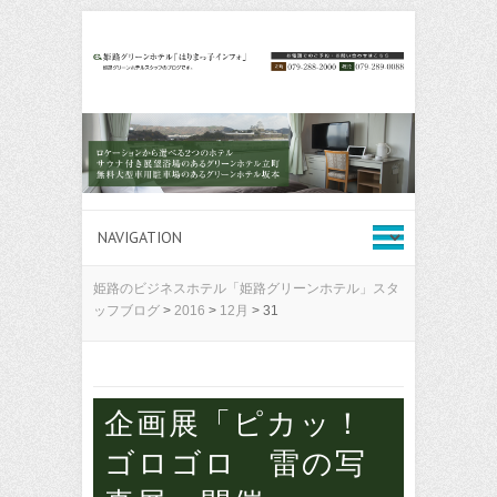
姫路のビジネスホテル「姫路グリーンホテル」スタ
ッフブログ
>
2016
>
12月
>
31
企画展「ピカッ！
ゴロゴロ 雷の写