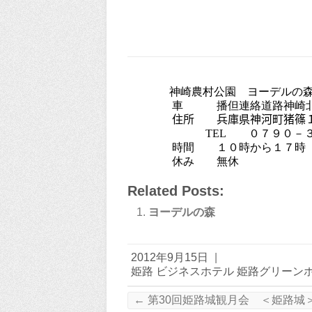
神崎農村公園 ヨーデルの
車 播但連絡道路神崎北ＩＣ
住所 兵庫県神河町猪篠１
TEL
０７９０－３
時間 １０時から１７時（１１
休み 無休
Related Posts:
ヨーデルの森
2012年9月15日
|
姫路 ビジネスホテル 姫路グリーン
←
第30回姫路城観月会 ＜姫路城