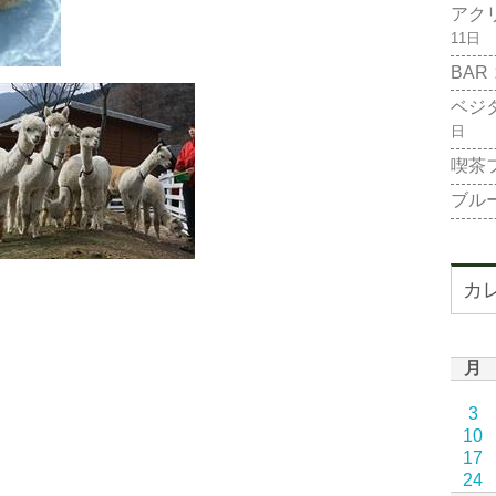
アク
11日
BAR
ベジ
日
喫茶
ブル
カ
月
3
10
17
24