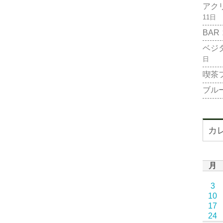
アク
11日
BAR
ベジ
日
喫茶
ブル
カ
月
3
10
17
24