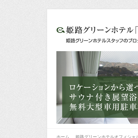
ホーム
姫路グリーンホテルオフィシャ