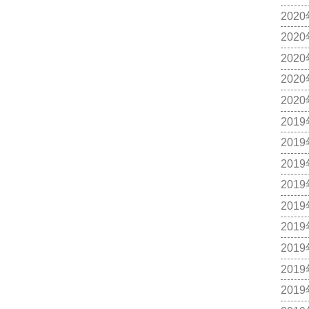
202
202
202
202
202
201
201
201
201
201
201
201
201
201