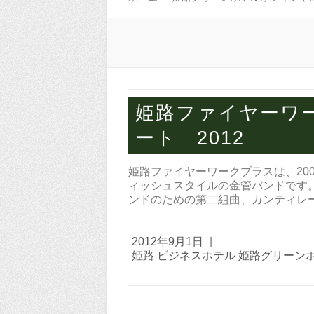
姫路ファイヤーワ
ート 2012
姫路ファイヤーワークブラスは、20
ィッシュスタイルの金管バンドです
ンドのための第二組曲、カンティレー
2012年9月1日
|
姫路 ビジネスホテル 姫路グリーン