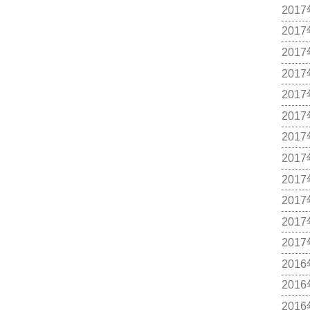
201
201
201
201
201
201
201
201
201
201
201
201
201
201
201