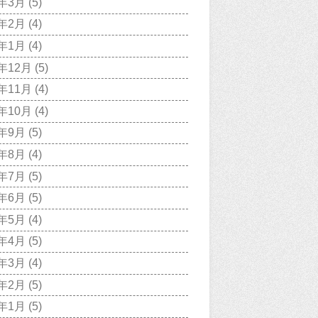
9年3月
(5)
9年2月
(4)
9年1月
(4)
8年12月
(5)
8年11月
(4)
8年10月
(4)
8年9月
(5)
8年8月
(4)
8年7月
(5)
8年6月
(5)
8年5月
(4)
8年4月
(5)
8年3月
(4)
8年2月
(5)
8年1月
(5)