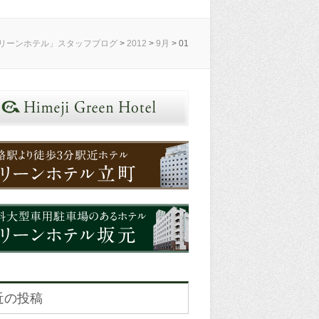
リーンホテル」スタッフブログ
>
2012
>
9月
>
01
近の投稿