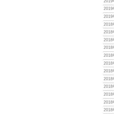
201
201
201
201
201
201
201
201
201
201
201
201
201
201
201