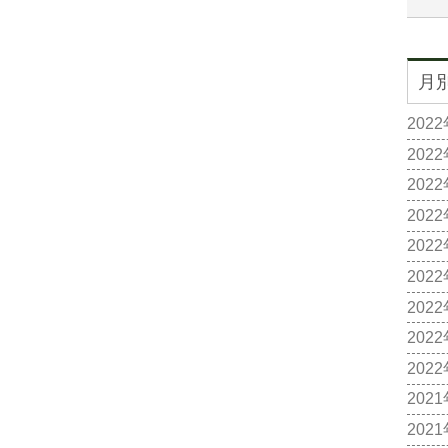
月
202
202
202
202
202
202
202
202
202
202
202