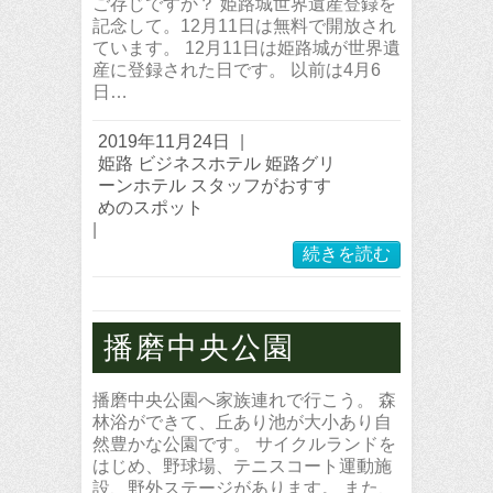
ご存じですか？ 姫路城世界遺産登録を
記念して。12月11日は無料で開放され
ています。 12月11日は姫路城が世界遺
産に登録された日です。 以前は4月6
日…
2019年11月24日
|
姫路 ビジネスホテル 姫路グリ
ーンホテル スタッフがおすす
めのスポット
|
続きを読む
播磨中央公園
播磨中央公園へ家族連れで行こう。 森
林浴ができて、丘あり池が大小あり自
然豊かな公園です。 サイクルランドを
はじめ、野球場、テニスコート運動施
設、野外ステージがあります。 また、