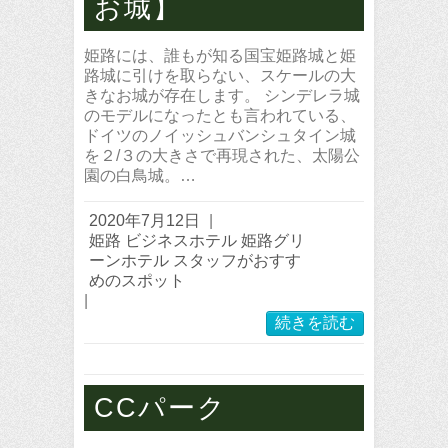
お城】
姫路には、誰もが知る国宝姫路城と姫
路城に引けを取らない、スケールの大
きなお城が存在します。 シンデレラ城
のモデルになったとも言われている、
ドイツのノイッシュバンシュタイン城
を２/３の大きさで再現された、太陽公
園の白鳥城。…
2020年7月12日
|
姫路 ビジネスホテル 姫路グリ
ーンホテル スタッフがおすす
めのスポット
|
続きを読む
CCパーク