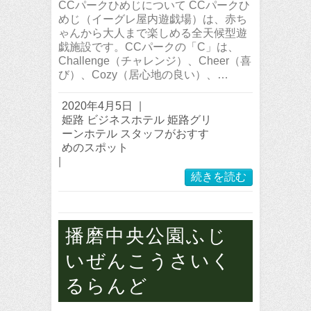
CCパークひめじについて CCパークひ
めじ（イーグレ屋内遊戯場）は、赤ち
ゃんから大人まで楽しめる全天候型遊
戯施設です。CCパークの「C」は、
Challenge（チャレンジ）、Cheer（喜
び）、Cozy（居心地の良い）、…
2020年4月5日
|
姫路 ビジネスホテル 姫路グリ
ーンホテル スタッフがおすす
めのスポット
|
続きを読む
播磨中央公園ふじ
いぜんこうさいく
るらんど