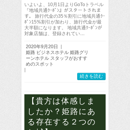
いよいよ、10月1日よりGoToトラベル
『地域共通ｸｰﾎﾟﾝ』がスタートされま
す。 旅行代金の35％割引に地域共通ｸｰ
ﾎﾟﾝ15％割引が加わり、旅行代金が最
大半額になります。 地域共通ｸｰﾎﾟﾝが
対象店舗は、登録されてい…
2020年9月20日
|
姫路 ビジネスホテル 姫路グリ
ーンホテル スタッフがおすす
めのスポット
|
続きを読む
【貴方は体感しま
したか？姫路にあ
る存在する２つの