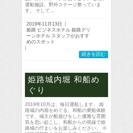
運動施設、野外ステージ整っていま
す。 そして…
2019年11月13日
|
姫路 ビジネスホテル 姫路グリ
ーンホテル スタッフがおすす
めのスポット
|
続きを読む
姫路城内堀 和船め
ぐり
2019年10月は、毎日運航します。 姫
路城の内堀をめぐる、和船の乗船体験
です。城主が船遊びをした優雅な雰囲
気を思い起こし、和船からの視線で姫
路城の佇まいをお楽しみください。 ※