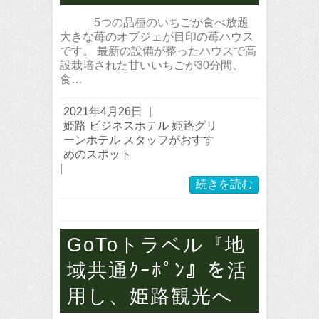
5つの品種のいちごが食べ放題
大きな苺のオブジェが目印の苺ハウス
です。 最新の設備が整ったハウスで高
設栽培された甘いいちごが30分間、
食…
2021年4月26日
|
姫路 ビジネスホテル 姫路グリ
ーンホテル スタッフがおすす
めのスポット
|
続きを読む
GoToトラベル『地
域共通ｸｰﾎﾟﾝ』を活
用し、姫路観光へ