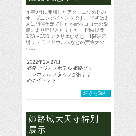
昨年9月に開館したアクリエひめじの
オープニングイベントです。 当初は8
月に開催予定でしたが新型コロナの影
響により延期されました。 開催期間：
3/23～3/30 アクリエひめじ 1階展示
場 ティラノサウルスなどの実物大の
ハ…
2022年2月27日
|
姫路 ビジネスホテル 姫路グリ
ーンホテル スタッフがおすす
めのイベント
|
続きを読む
姫路城大天守特別
展示