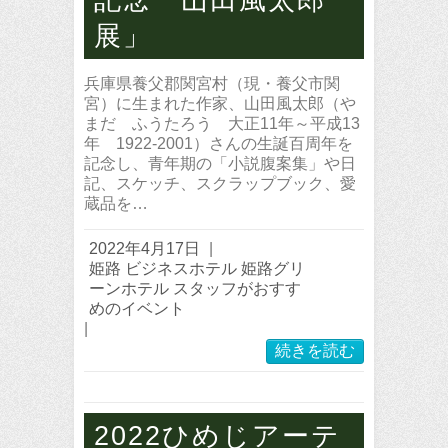
展」
兵庫県養父郡関宮村（現・養父市関
宮）に生まれた作家、山田風太郎（や
まだ ふうたろう 大正11年～平成13
年 1922-2001）さんの生誕百周年を
記念し、青年期の「小説腹案集」や日
記、スケッチ、スクラップブック、愛
蔵品を…
2022年4月17日
|
姫路 ビジネスホテル 姫路グリ
ーンホテル スタッフがおすす
めのイベント
|
続きを読む
2022​ひめじアーテ