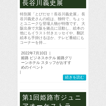
長谷川義史展
特別展「とびだせ！長谷川義史展」 長
谷川義史さんの絵は、独特で、ちょっ
とユニークな登場人物が特徴です。 大
阪出身で大阪を拠点に活動し、絵本の
他にもイラスト付きエッセイや、翻訳
絵本も手掛けるほか、テレビ番組にも
コーナーを持…
2022年7月10日
|
姫路 ビジネスホテル 姫路グリ
ーンホテル スタッフがおすす
めのイベント
|
続きを読む
第1回姫路市ジュニ
アオーケストラ