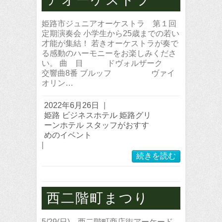
姫路市ジュニアオーケストラ 第１回
定期演奏会 小学生から25歳までの若い
才能が集結！ 若きオーケストラが奏で
る感動のハーモニーをお楽しみくださ
い。 曲 目 ドヴォルザーク
交響曲8番 ブルッフ ヴァイ
オリン…
2022年6月26日
|
姫路 ビジネスホテル 姫路グリ
ーンホテル スタッフがおすす
めのイベント
|
続きを読む
西二階町まつり
5/29(日) 西二階町商店街アーケード