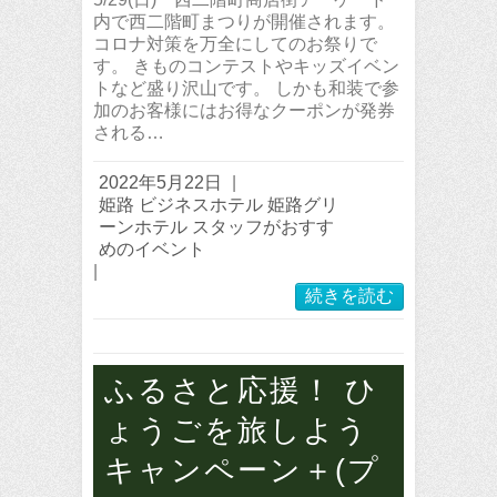
内で西二階町まつりが開催されます。
コロナ対策を万全にしてのお祭りで
す。 きものコンテストやキッズイベン
トなど盛り沢山です。 しかも和装で参
加のお客様にはお得なクーポンが発券
される…
2022年5月22日
|
姫路 ビジネスホテル 姫路グリ
ーンホテル スタッフがおすす
めのイベント
|
続きを読む
ふるさと応援！ ひ
ょうごを旅しよう
キャンペーン＋(プ