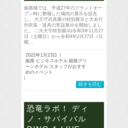
姫路城では、平成27年のグランドオー
プン時に整備した城内の展示を拡充
し、 大天守武具庫の特別展示と大名行
列衣装・道具の常設展示を開始しまし
た。 〇大天守特別展示(令和3年11月27
日（土曜日）から令和4年2月27日（日
曜…
2022年1月23日
|
姫路 ビジネスホテル 姫路グリ
ーンホテル スタッフがおすす
めのイベント
|
続きを読む
恐竜ラボ！ ディ
ノ・サバイバル