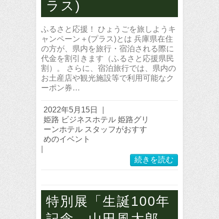
ラス)
ふるさと応援！ ひょうごを旅しようキ
ャンペーン＋(プラス)とは 兵庫県在住
の方が、県内を旅行・宿泊される際に
代金を割引きます（ふるさと応援県民
割）。 さらに、宿泊旅行では、県内の
お土産店や観光施設等で利用可能なク
ーポン券…
2022年5月15日
|
姫路 ビジネスホテル 姫路グリ
ーンホテル スタッフがおすす
めのイベント
|
続きを読む
特別展「生誕100年
記念 山田風太郎