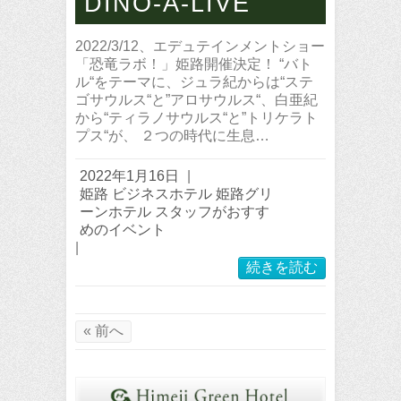
DINO-A-LIVE
2022/3/12、エデュテインメントショー
「恐竜ラボ！」姫路開催決定！ “バト
ル“をテーマに、ジュラ紀からは“ステ
ゴサウルス“と”アロサウルス“、白亜紀
から“ティラノサウルス“と”トリケラト
プス“が、 ２つの時代に生息…
2022年1月16日
|
姫路 ビジネスホテル 姫路グリ
ーンホテル スタッフがおすす
めのイベント
|
続きを読む
« 前へ