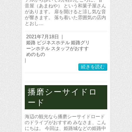
音屋（あまねや） という和菓子屋さん
があります。 扉を開けると涼し気な音
が響きます。 落ち着いた雰囲気の店内
とおし…
2021年7月18日
|
姫路 ビジネスホテル 姫路グリ
ーンホテル スタッフがおすす
めのもの
|
続きを読む
播磨シーサイドロ
ード
海辺の観光なら播磨シーサイドロード
のドライブがおすすめ みなさま、こん
にちは。 今回は、姫路城などの姫路中