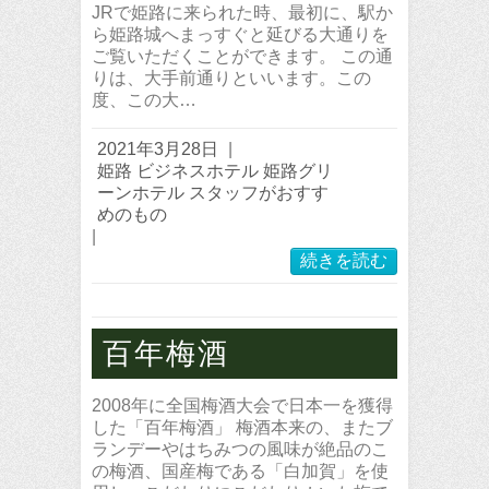
JRで姫路に来られた時、最初に、駅か
ら姫路城へまっすぐと延びる大通りを
ご覧いただくことができます。 この通
りは、大手前通りといいます。この
度、この大…
2021年3月28日
|
姫路 ビジネスホテル 姫路グリ
ーンホテル スタッフがおすす
めのもの
|
続きを読む
百年梅酒
2008年に全国梅酒大会で日本一を獲得
した「百年梅酒」 梅酒本来の、またブ
ランデーやはちみつの風味が絶品のこ
の梅酒、国産梅である「白加賀」を使