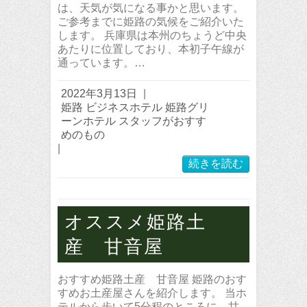
は、天気が気になる事かと思います。
ご参考までに姫路の気候をご紹介いた
します。 兵庫県は本州のちょうど中央
あたりに位置しており、本初子午線が
通っています。…
2022年3月13日
|
姫路 ビジネスホテル 姫路グリ
ーンホテル スタッフがおすす
めのもの
|
続きを読む
オススメ姫路土
産 甘音屋
おすすめ姫路土産 甘音屋 姫路のおす
すめお土産屋さんを紹介します。 当ホ
テルから歩いて5分程のところに、甘