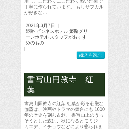
用し、こだわりにこだわりぬいた梅で
丁寧に作られています。 もしサブカル
が好きな…
2021年3月7日
|
姫路 ビジネスホテル 姫路グリ
ーンホテル スタッフがおすす
めのもの
|
続きを読む
書写山円教寺 紅
葉
書寫山圓教寺の紅葉 紅葉が彩る荘厳な
伽藍は、映画やドラマの舞台にも 1000
年の歴史を刻む古刹。 書写山上のうっ
そうとした森は、秋になるとモミジ、
カエデ、イチョウなどにより彩られま