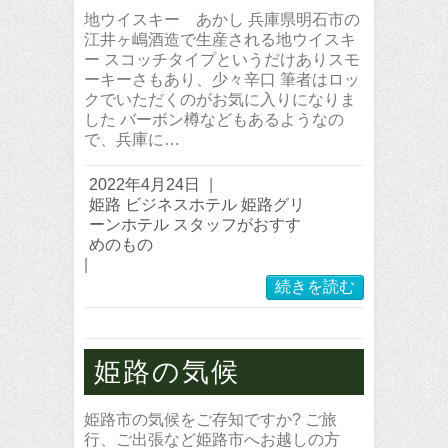
地ウイスキー あかし 兵庫県明石市の
江井ヶ嶋酒造で生産される地ウイスキ
ー スコッチタイプというだけありスモ
ーキーさもあり、少々辛口 筆者はロッ
クでいただくのがお気に入りになりま
した バーボン樽などもあるようなの
で、兵庫に…
2022年4月24日
|
姫路 ビジネスホテル 姫路グリ
ーンホテル スタッフがおすす
めのもの
|
続きを読む
姫路の気候
姫路市の気候をご存知ですか? ご旅
行、ご出張など姫路市へお越しの方