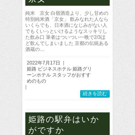
純米 京女 白嶺酒造より、少し甘めの
特別純米酒「京女」 飲みなれた人なら
いくらでも、日本酒になじみがない人
でもくいっといけるようなスッキリし
た飲み口 筆者はついつい一晩で2/3ほ
ど飲んでしまいました 京都の伝統ある
酒蔵の…
2022年7月17日
|
姫路 ビジネスホテル 姫路グリ
ーンホテル スタッフがおすす
めのもの
|
続きを読む
姫路の駅弁はいか
がですか