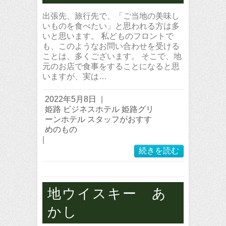
出張先、旅行先で、「ご当地の美味し
いものを食べたい」と思われる方は多
いと思います。 私どものフロントで
も、このようなお問い合わせを受ける
ことは、多くございます。 そこで、地
元のお店で食事をすることになると思
いますが、実は…
2022年5月8日
|
姫路 ビジネスホテル 姫路グリ
ーンホテル スタッフがおすす
めのもの
|
続きを読む
地ウイスキー あ
かし