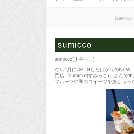
姫路のビジ
sumicco
sumicco(すみっこ)
今年4月にOPENしたばかりのNE
門店「sumicco(すみっこ)」さんです
フルーツや和のスイーツをあしらっ