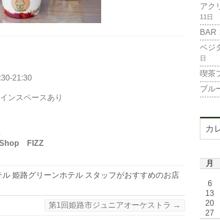
アク
11日
BAR
ベジ
日
喫茶
0-21:30
ブル
ートインスペースあり
カ
）
hop FIZZ
月
テル 姫路グリーンホテル スタッフがおすすめのお店
6
13
20
第1回姫路市ジュニアオーケストラ
→
27