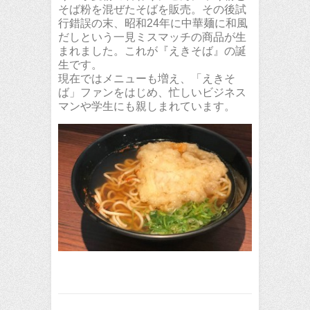
そば粉を混ぜたそばを販売。その後試
行錯誤の末、昭和24年に中華麺に和風
だしという一見ミスマッチの商品が生
まれました。これが『えきそば』の誕
生です。
現在ではメニューも増え、「えきそ
ば」ファンをはじめ、忙しいビジネス
マンや学生にも親しまれています。