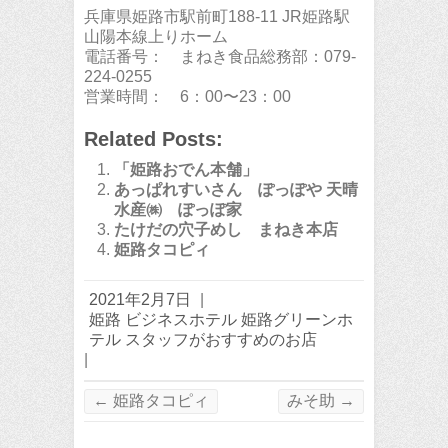
兵庫県姫路市駅前町188-11 JR姫路駅
山陽本線上りホーム
電話番号： まねき食品総務部：079-
224-0255
営業時間： 6：00〜23：00
Related Posts:
「姫路おでん本舗」
あっぱれすいさん ぽっぽや 天晴
水産㈱ ぽっぽ家
たけだの穴子めし まねき本店
姫路タコピィ
2021年2月7日
|
姫路 ビジネスホテル 姫路グリーンホ
テル スタッフがおすすめのお店
|
←
姫路タコピィ
みそ助
→