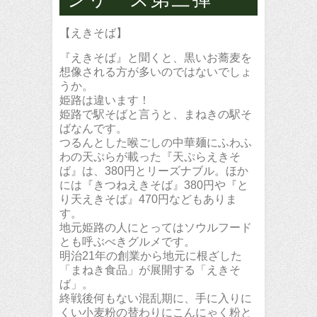
【えきそば】
『えきそば』と聞くと、黒いお蕎麦を
想像される方が多いのではないでしょ
うか。
姫路は違います！
姫路で駅そばと言うと、まねきの駅そ
ばなんです。
つるんとした喉ごしの中華麺にふわふ
わの天ぷらが載った『天ぷらえきそ
ば』は、380円とリーズナブル。ほか
には『きつねえきそば』380円や『と
り天えきそば』470円などもありま
す。
地元姫路の人にとってはソウルフード
とも呼ぶべきグルメです。
明治21年の創業から地元に根ざした
「まねき食品」が展開する「えきそ
ば」。
終戦後何もない混乱期に、手に入りに
くい小麦粉の替わりにこんにゃく粉と