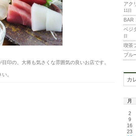
アク
11日
BAR
ベジ
日
喫茶
ブル
が目印の、大将も気さくな雰囲気の良いお店です。
さい。
カ
月
2
9
16
23