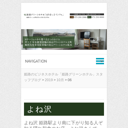
姫路のビジネスホテル「姫路グリーンホテル」スタ
ッフブログ
>
2019
>
10月
>
06
よね沢
よね沢 姫路駅より南に下がり知る人ぞ