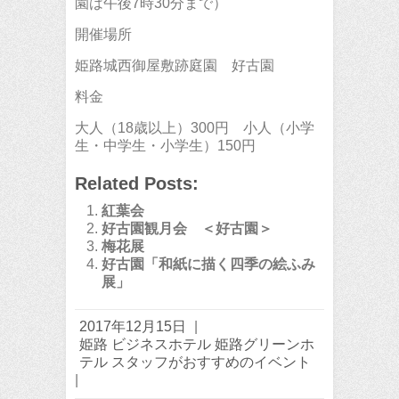
園は午後7時30分まで）
開催場所
姫路城西御屋敷跡庭園 好古園
料金
大人（18歳以上）300円 小人（小学
生・中学生・小学生）150円
Related Posts:
紅葉会
好古園観月会 ＜好古園＞
梅花展
好古園「和紙に描く四季の絵ふみ
展」
2017年12月15日
|
姫路 ビジネスホテル 姫路グリーンホ
テル スタッフがおすすめのイベント
|