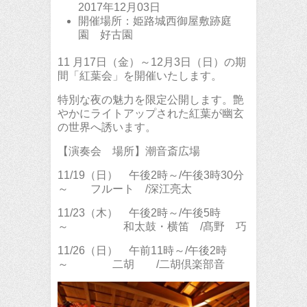
2017年12月03日
開催場所：姫路城西御屋敷跡庭
園 好古園
11 月17日（金）～12月3日（日）の期
間「紅葉会」を開催いたします。
特別な夜の魅力を限定公開します。艶
やかにライトアップされた紅葉が幽玄
の世界へ誘います。
【演奏会 場所】潮音斎広場
11/19（日） 午後2時～/午後3時30分
～ フルート /深江亮太
11/23（木） 午後2時～/午後5時
～ 和太鼓・横笛 /髙野 巧
11/26（日） 午前11時～/午後2時
～ 二胡 /二胡倶楽部音