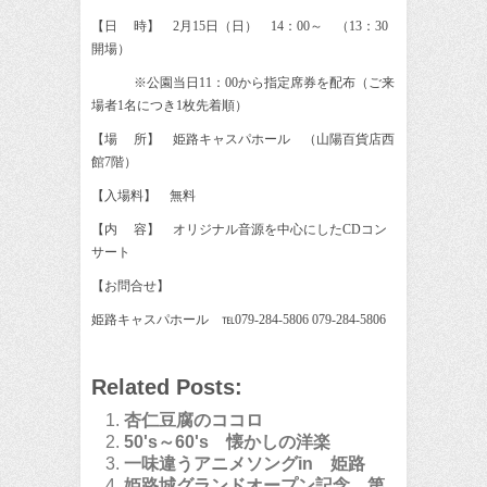
【日
時】
2
月
15
日（日）
14
：
00
～ （
13
：
30
開場）
※
公園当日
11
：
00
から指定席券を配布（ご来
場者
1
名につき
1
枚先着順）
【場
所】 姫路キャスパホール （山陽百貨店西
館
7
階）
【入場料】 無料
【内
容】 オリジナル音源を中心にした
CD
コン
サート
【お問合せ】
姫路キャスパホール
℡
079-284-5806
079-284-5806
Related Posts:
杏仁豆腐のココロ
50's～60's 懐かしの洋楽
一味違うアニメソングin 姫路
姫路城グランドオープン記念 第