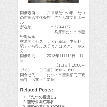
開催場所 兵庫県たつの市 たつ
の市総合文化会館 赤とんぼ文化ホー
ル
所在地 〒679-4167
兵庫県たつの市龍
野町富永
交通アクセス ＪＲ姫新線「本竜野
駅」から徒歩20分またはタクシー約5
分
開催期間 2013年11月16日～17
日
【1日目】10:00～
17:00 【2日目】9:00～16:00
問合せ先 たつの市産業部商工観
光課 0791-64-3156
Related Posts:
「たつの雛流し」
龍野公園紅葉谷
龍野公園紅葉谷の紅葉