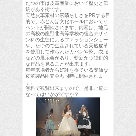
たつの市は皮革産業において歴史と伝
統がある街です。
天然皮革素材の素晴らしさをPRする目
的で、赤とんぼ文化ホールにおいてイ
ベントが開催されます。内容は、地元
の高校の龍野北高等学校の総合デザイ
ン科の生徒によるファッションショー
や、たつので生産されている天然皮革
を使用して作られたカバンや靴、衣服
などの展示会があり、斬新かつ独創的
な作品を見ることが出来ます。
毎年来場者から好評を得ている安価な
皮革製品即売会も同時に開催されま
す。
無料で観覧出来ますので、是非ご覧に
なってはいかがですか？