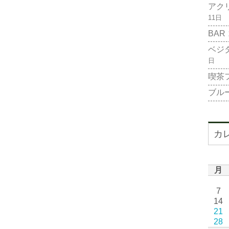
アク
11日
BAR
ベジ
日
喫茶
ブル
カ
月
7
14
21
28