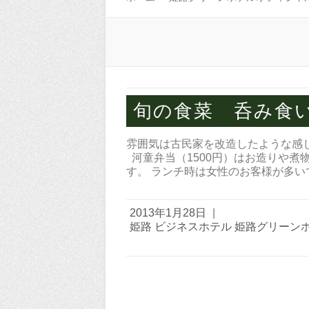
旬の食菜 呑み食
雰囲気は古民家を改造したような感
河童弁当（1500円）はお造りや煮
す。 ランチ時は女性のお客様が多い
2013年1月28日
|
姫路 ビジネスホテル 姫路グリーン