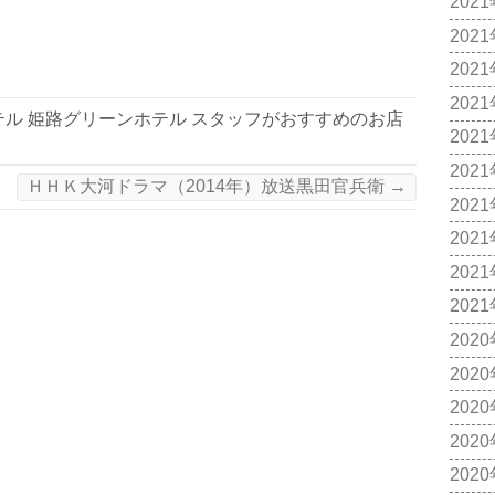
202
202
202
202
テル 姫路グリーンホテル スタッフがおすすめのお店
202
202
ＨＨＫ大河ドラマ（2014年）放送黒田官兵衛
→
202
202
202
202
202
202
202
202
202