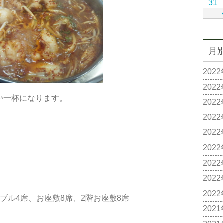
31
月
202
202
か一杯になります。
202
202
！
202
202
202
202
202
4席、お座敷8席、2階お座敷8席
202