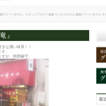
路グリーンホテル」スタッフブログ
>
姫路 ビジネスホテル 姫路グリーンホテル 
 竜』
好きな濃い味系！！
ます。
ますが、時間厳守。
最