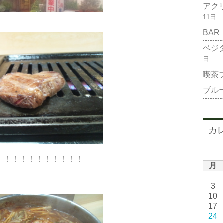
アク
11日
BAR
ベジ
日
喫茶
ブル
カ
！！！！！！！！！！！
月
3
10
17
24