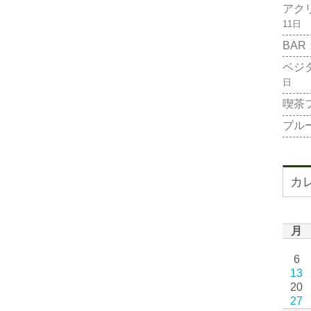
アク
11日
BAR
ベジ
日
喫茶
ブル
カ
月
6
13
20
27