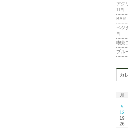
アク
11日
BAR
ベジ
日
喫茶
ブル
カ
月
5
12
19
26