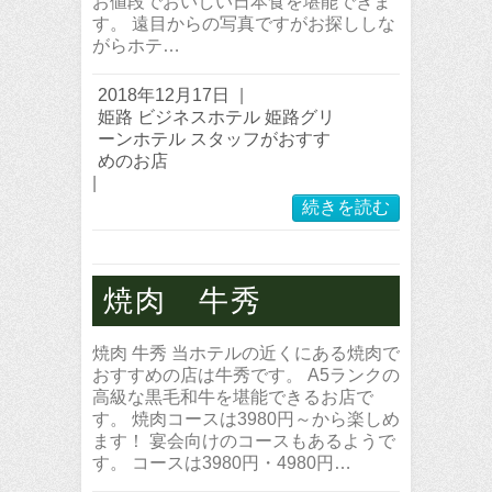
お値段でおいしい日本食を堪能できま
す。 遠目からの写真ですがお探ししな
がらホテ…
2018年12月17日
|
姫路 ビジネスホテル 姫路グリ
ーンホテル スタッフがおすす
めのお店
|
続きを読む
焼肉 牛秀
焼肉 牛秀 当ホテルの近くにある焼肉で
おすすめの店は牛秀です。 A5ランクの
高級な黒毛和牛を堪能できるお店で
す。 焼肉コースは3980円～から楽しめ
ます！ 宴会向けのコースもあるようで
す。 コースは3980円・4980円…