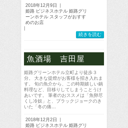
2018年12月9日
|
姫路 ビジネスホテル 姫路グリ
ーンホテル スタッフがおすす
めのお店
|
続きを読む
魚酒場 吉田屋
姫路グリーンホテル立町より徒歩３
分。 大きな提燈がお客様を招き入れま
す。 旬の魚介から、この時期嬉しい鍋
料理など、目移りしてしまうことうけ
あいです。 筆者のおススメは「魚卵尽
くし冷奴」と、ブラックジョークのき
いた「冬の痛…
2018年12月2日
|
姫路 ビジネスホテル 姫路グリ