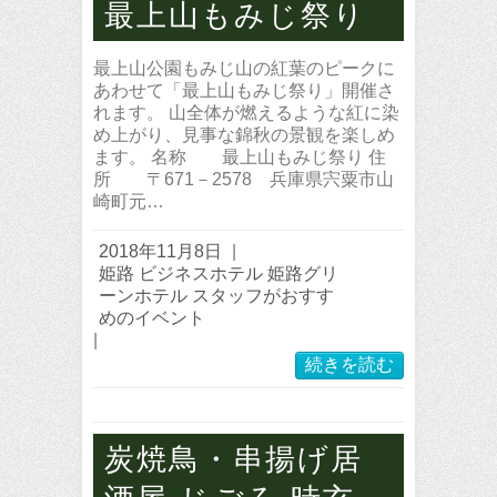
最上山もみじ祭り
最上山公園もみじ山の紅葉のピークに
あわせて「最上山もみじ祭り」開催さ
れます。 山全体が燃えるような紅に染
め上がり、見事な錦秋の景観を楽しめ
ます。 名称 最上山もみじ祭り 住
所 〒671－2578 兵庫県宍粟市山
崎町元…
2018年11月8日
|
姫路 ビジネスホテル 姫路グリ
ーンホテル スタッフがおすす
めのイベント
|
続きを読む
炭焼鳥・串揚げ居