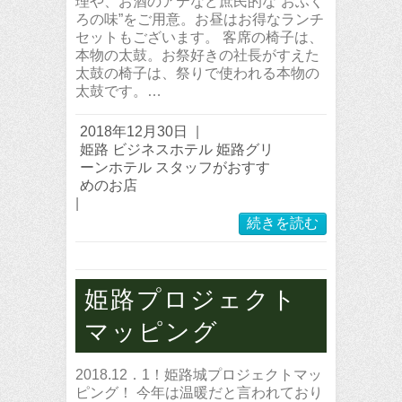
理や、お酒のアテなど庶民的な“おふく
ろの味”をご用意。お昼はお得なランチ
セットもございます。 客席の椅子は、
本物の太鼓。お祭好きの社長がすえた
太鼓の椅子は、祭りで使われる本物の
太鼓です。…
2018年12月30日
|
姫路 ビジネスホテル 姫路グリ
ーンホテル スタッフがおすす
めのお店
|
続きを読む
姫路プロジェクト
マッピング
2018.12．1！姫路城プロジェクトマッ
ピング！ 今年は温暖だと言われており