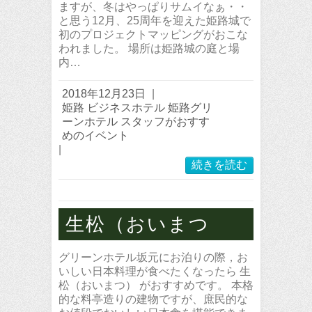
ますが、冬はやっぱりサムイなぁ・・
と思う12月、25周年を迎えた姫路城で
初のプロジェクトマッピングがおこな
われました。 場所は姫路城の庭と場
内…
2018年12月23日
|
姫路 ビジネスホテル 姫路グリ
ーンホテル スタッフがおすす
めのイベント
|
続きを読む
生松（おいまつ
グリーンホテル坂元にお泊りの際，お
いしい日本料理が食べたくなったら 生
松（おいまつ） がおすすめです。 本格
的な料亭造りの建物ですが、庶民的な