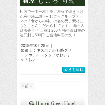
酒屋 じごろ 時玄
店内で一本一本丁寧に炭火で焼き上げ
た炭串焼110円～ じごろグループテー
マの「食からの絆」の名の元、素材に
もとことんこだわられてます。 瀬戸内
鮮魚盛合せ(五種)1,280円 播州百日鶏の
油肝刺し500円 ご当地料理の炙り…
2018年10月28日
|
姫路 ビジネスホテル 姫路グリ
ーンホテル スタッフがおすす
めのお店
|
続きを読む
« 前へ