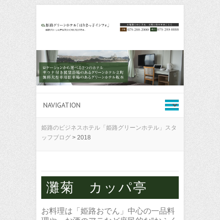
姫路のビジネスホテル「姫路グリーンホテル」スタ
ッフブログ
>
2018
灘菊 カッパ亭
お料理は「姫路おでん」中心の一品料