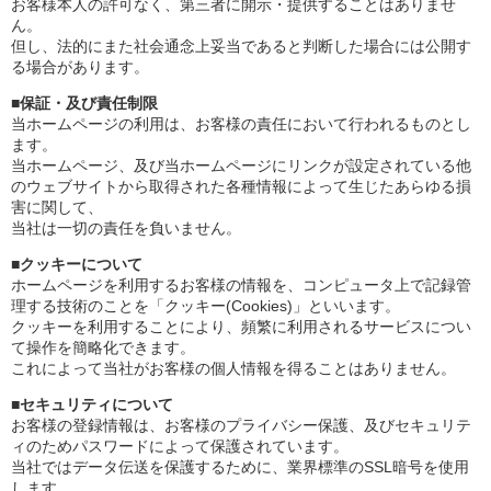
お客様本人の許可なく、第三者に開示・提供することはありませ
ん。
但し、法的にまた社会通念上妥当であると判断した場合には公開す
る場合があります。
■保証・及び責任制限
当ホームページの利用は、お客様の責任において行われるものとし
ます。
当ホームページ、及び当ホームページにリンクが設定されている他
のウェブサイトから取得された各種情報によって生じたあらゆる損
害に関して、
当社は一切の責任を負いません。
■クッキーについて
ホームページを利用するお客様の情報を、コンピュータ上で記録管
理する技術のことを「クッキー(Cookies)」といいます。
クッキーを利用することにより、頻繁に利用されるサービスについ
て操作を簡略化できます。
これによって当社がお客様の個人情報を得ることはありません。
■セキュリティについて
お客様の登録情報は、お客様のプライバシー保護、及びセキュリテ
ィのためパスワードによって保護されています。
当社ではデータ伝送を保護するために、業界標準のSSL暗号を使用
します。