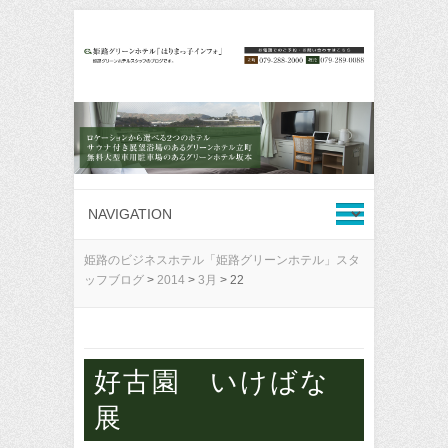
姫路のビジネスホテル「姫路グリーンホテル」スタ
ッフブログ
>
2014
>
3月
>
22
好古園 いけばな
展