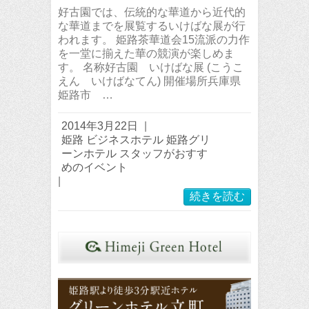
好古園では、伝統的な華道から近代的
な華道までを展覧するいけばな展が行
われます。 姫路茶華道会15流派の力作
を一堂に揃えた華の競演が楽しめま
す。 名称好古園 いけばな展 (こうこ
えん いけばなてん) 開催場所兵庫県
姫路市 …
2014年3月22日
|
姫路 ビジネスホテル 姫路グリ
ーンホテル スタッフがおすす
めのイベント
|
続きを読む